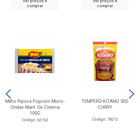
ver preços e
ver preços e
comprar
comprar
Milho Pipoca Popcorn Micro-
TEMPERO KITANO 50G
Ondas Mant. De Cinema
CURRY
100G
Código: 78212
Código: 62162