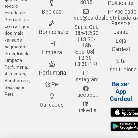
4005
Política de
todo o
Bebidas
Privacidade
estado de
sac@cardealdistribuidora
Pernambuco
Passo a
com artigos
Seg a Qui:
Bomboniere
passo
08h-12:30
dos mais
| 13:30-
variados
Loja
18h
segmentos:
Cardeal
Sex: 08h-
Limpeza
Produtos de
12:30 |
Limpeza,
Site
13:30-17h
Perfumaria,
Institucional
Perfumaria
Alimentos,
Instagram
Bomboniere,
Baixar
Pet
Bebidas e
App
Pets.
Facebook
Cardeal
Utilidades
LinkedIn