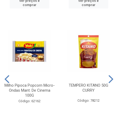
ver preços e
ver preços e
comprar
comprar
Milho Pipoca Popcorn Micro-
TEMPERO KITANO 50G
Ondas Mant. De Cinema
CURRY
100G
Código: 78212
Código: 62162