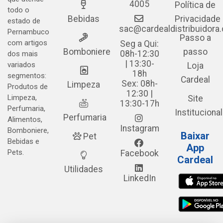
4005
Política de
todo o
Bebidas
Privacidade
estado de
sac@cardealdistribuidora
Pernambuco
Passo a
com artigos
Seg a Qui:
Bomboniere
passo
08h-12:30
dos mais
| 13:30-
variados
Loja
18h
segmentos:
Cardeal
Sex: 08h-
Limpeza
Produtos de
12:30 |
Limpeza,
Site
13:30-17h
Perfumaria,
Institucional
Perfumaria
Alimentos,
Instagram
Bomboniere,
Baixar
Pet
Bebidas e
App
Pets.
Facebook
Cardeal
Utilidades
LinkedIn