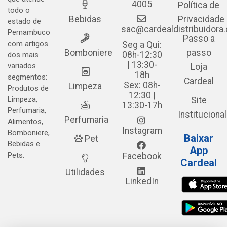
4005
Política de
todo o
Bebidas
Privacidade
estado de
sac@cardealdistribuidora
Pernambuco
Passo a
com artigos
Seg a Qui:
Bomboniere
passo
08h-12:30
dos mais
| 13:30-
variados
Loja
18h
segmentos:
Cardeal
Sex: 08h-
Limpeza
Produtos de
12:30 |
Limpeza,
Site
13:30-17h
Perfumaria,
Institucional
Perfumaria
Alimentos,
Instagram
Bomboniere,
Baixar
Pet
Bebidas e
App
Pets.
Facebook
Cardeal
Utilidades
LinkedIn