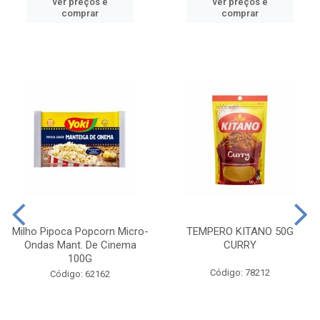
ver preços e
ver preços e
comprar
comprar
Milho Pipoca Popcorn Micro-
TEMPERO KITANO 50G
Ondas Mant. De Cinema
CURRY
100G
Código: 78212
Código: 62162