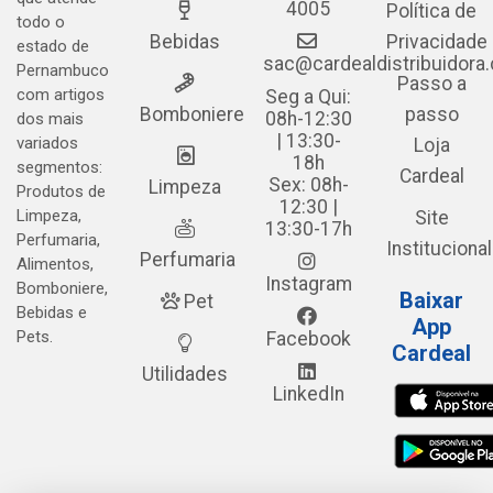
4005
Política de
todo o
Bebidas
Privacidade
estado de
sac@cardealdistribuidora
Pernambuco
Passo a
com artigos
Seg a Qui:
Bomboniere
passo
08h-12:30
dos mais
| 13:30-
variados
Loja
18h
segmentos:
Cardeal
Sex: 08h-
Limpeza
Produtos de
12:30 |
Limpeza,
Site
13:30-17h
Perfumaria,
Institucional
Perfumaria
Alimentos,
Instagram
Bomboniere,
Baixar
Pet
Bebidas e
App
Pets.
Facebook
Cardeal
Utilidades
LinkedIn