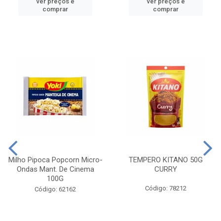
ver preços e
ver preços e
comprar
comprar
Milho Pipoca Popcorn Micro-
TEMPERO KITANO 50G
Ondas Mant. De Cinema
CURRY
100G
Código: 78212
Código: 62162