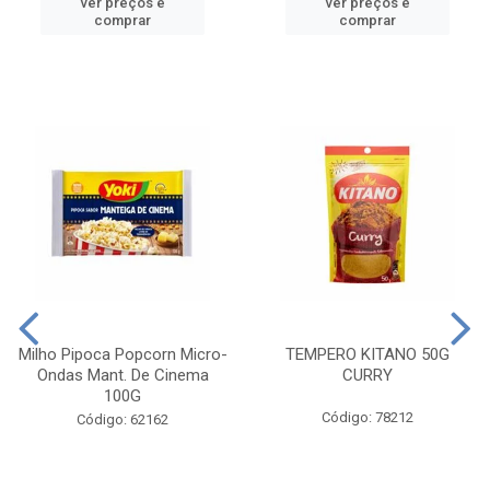
ver preços e
ver preços e
comprar
comprar
Milho Pipoca Popcorn Micro-
TEMPERO KITANO 50G
Ondas Mant. De Cinema
CURRY
100G
Código: 78212
Código: 62162