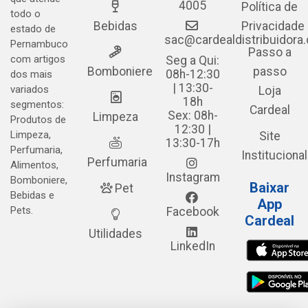
4005
Política de
todo o
Bebidas
Privacidade
estado de
sac@cardealdistribuidora
Pernambuco
Passo a
com artigos
Seg a Qui:
Bomboniere
passo
08h-12:30
dos mais
| 13:30-
variados
Loja
18h
segmentos:
Cardeal
Sex: 08h-
Limpeza
Produtos de
12:30 |
Limpeza,
Site
13:30-17h
Perfumaria,
Institucional
Perfumaria
Alimentos,
Instagram
Bomboniere,
Baixar
Pet
Bebidas e
App
Pets.
Facebook
Cardeal
Utilidades
LinkedIn