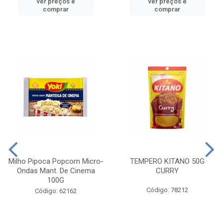
ver preços e
ver preços e
comprar
comprar
Milho Pipoca Popcorn Micro-
TEMPERO KITANO 50G
Ondas Mant. De Cinema
CURRY
100G
Código: 78212
Código: 62162