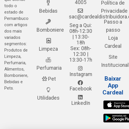
4005
Política de
todo o
Bebidas
Privacidade
estado de
sac@cardealdistribuidora
Pernambuco
Passo a
com artigos
Seg a Qui:
Bomboniere
passo
08h-12:30
dos mais
| 13:30-
variados
Loja
18h
segmentos:
Cardeal
Sex: 08h-
Limpeza
Produtos de
12:30 |
Limpeza,
Site
13:30-17h
Perfumaria,
Institucional
Perfumaria
Alimentos,
Instagram
Bomboniere,
Baixar
Pet
Bebidas e
App
Pets.
Facebook
Cardeal
Utilidades
LinkedIn