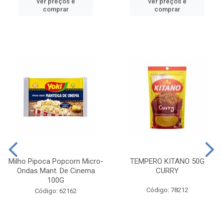
ver preços e
ver preços e
comprar
comprar
Milho Pipoca Popcorn Micro-
TEMPERO KITANO 50G
Ondas Mant. De Cinema
CURRY
100G
Código: 78212
Código: 62162