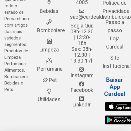
4005
Política de
todo o
Bebidas
Privacidade
estado de
sac@cardealdistribuidora
Pernambuco
Passo a
com artigos
Seg a Qui:
Bomboniere
passo
08h-12:30
dos mais
| 13:30-
variados
Loja
18h
segmentos:
Cardeal
Sex: 08h-
Limpeza
Produtos de
12:30 |
Limpeza,
Site
13:30-17h
Perfumaria,
Institucional
Perfumaria
Alimentos,
Instagram
Bomboniere,
Baixar
Pet
Bebidas e
App
Pets.
Facebook
Cardeal
Utilidades
LinkedIn