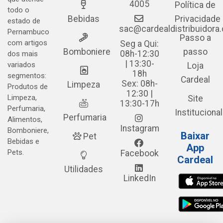
4005
Política de
todo o
Bebidas
Privacidade
estado de
sac@cardealdistribuidora
Pernambuco
Passo a
com artigos
Seg a Qui:
Bomboniere
passo
08h-12:30
dos mais
| 13:30-
variados
Loja
18h
segmentos:
Cardeal
Sex: 08h-
Limpeza
Produtos de
12:30 |
Limpeza,
Site
13:30-17h
Perfumaria,
Institucional
Perfumaria
Alimentos,
Instagram
Bomboniere,
Baixar
Pet
Bebidas e
App
Pets.
Facebook
Cardeal
Utilidades
LinkedIn