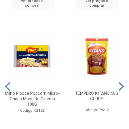
ver preços e
ver preços e
comprar
comprar
Milho Pipoca Popcorn Micro-
TEMPERO KITANO 50G
Ondas Mant. De Cinema
CURRY
100G
Código: 78212
Código: 62162