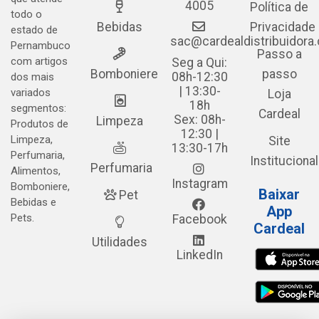
4005
Política de
todo o
Bebidas
Privacidade
estado de
sac@cardealdistribuidora
Pernambuco
Passo a
com artigos
Seg a Qui:
Bomboniere
passo
08h-12:30
dos mais
| 13:30-
variados
Loja
18h
segmentos:
Cardeal
Sex: 08h-
Limpeza
Produtos de
12:30 |
Limpeza,
Site
13:30-17h
Perfumaria,
Institucional
Perfumaria
Alimentos,
Instagram
Bomboniere,
Baixar
Pet
Bebidas e
App
Pets.
Facebook
Cardeal
Utilidades
LinkedIn