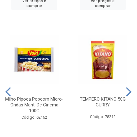
ver preços e
ver preços e
comprar
comprar
Milho Pipoca Popcorn Micro-
TEMPERO KITANO 50G
Ondas Mant. De Cinema
CURRY
100G
Código: 78212
Código: 62162