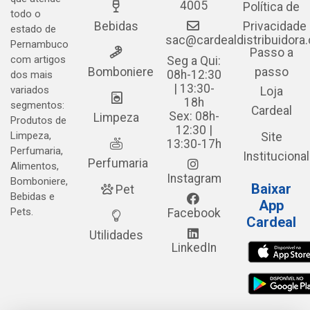
4005
Política de
todo o
Bebidas
Privacidade
estado de
sac@cardealdistribuidora
Pernambuco
Passo a
com artigos
Seg a Qui:
Bomboniere
passo
08h-12:30
dos mais
| 13:30-
variados
Loja
18h
segmentos:
Cardeal
Sex: 08h-
Limpeza
Produtos de
12:30 |
Limpeza,
Site
13:30-17h
Perfumaria,
Institucional
Perfumaria
Alimentos,
Instagram
Bomboniere,
Baixar
Pet
Bebidas e
App
Pets.
Facebook
Cardeal
Utilidades
LinkedIn