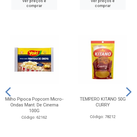
ver preços e
ver preços e
comprar
comprar
Milho Pipoca Popcorn Micro-
TEMPERO KITANO 50G
Ondas Mant. De Cinema
CURRY
100G
Código: 78212
Código: 62162