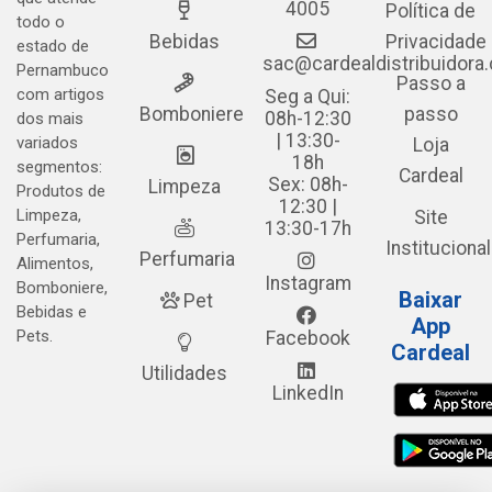
4005
Política de
todo o
Bebidas
Privacidade
estado de
sac@cardealdistribuidora
Pernambuco
Passo a
com artigos
Seg a Qui:
Bomboniere
passo
08h-12:30
dos mais
| 13:30-
variados
Loja
18h
segmentos:
Cardeal
Sex: 08h-
Limpeza
Produtos de
12:30 |
Limpeza,
Site
13:30-17h
Perfumaria,
Institucional
Perfumaria
Alimentos,
Instagram
Bomboniere,
Baixar
Pet
Bebidas e
App
Pets.
Facebook
Cardeal
Utilidades
LinkedIn