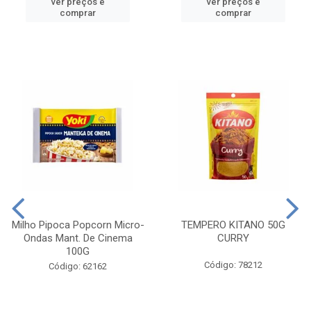
ver preços e
ver preços e
comprar
comprar
Milho Pipoca Popcorn Micro-
TEMPERO KITANO 50G
Ondas Mant. De Cinema
CURRY
100G
Código: 78212
Código: 62162