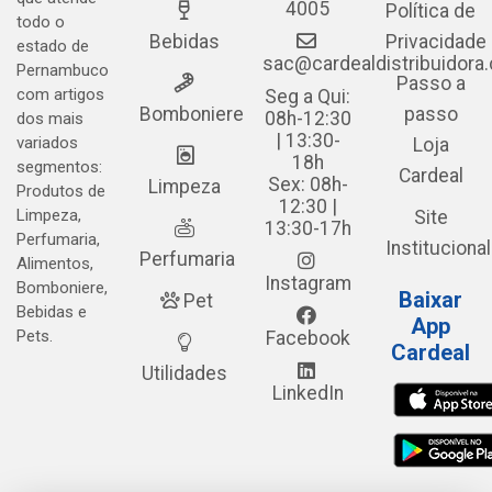
4005
Política de
todo o
Bebidas
Privacidade
estado de
sac@cardealdistribuidora
Pernambuco
Passo a
com artigos
Seg a Qui:
Bomboniere
passo
08h-12:30
dos mais
| 13:30-
variados
Loja
18h
segmentos:
Cardeal
Sex: 08h-
Limpeza
Produtos de
12:30 |
Limpeza,
Site
13:30-17h
Perfumaria,
Institucional
Perfumaria
Alimentos,
Instagram
Bomboniere,
Baixar
Pet
Bebidas e
App
Pets.
Facebook
Cardeal
Utilidades
LinkedIn