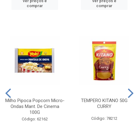
ver preços e
ver preços e
comprar
comprar
Milho Pipoca Popcorn Micro-
TEMPERO KITANO 50G
Ondas Mant. De Cinema
CURRY
100G
Código: 78212
Código: 62162