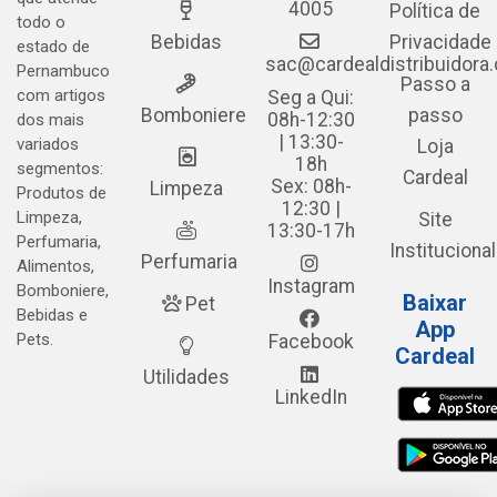
4005
Política de
todo o
Bebidas
Privacidade
estado de
sac@cardealdistribuidora
Pernambuco
Passo a
com artigos
Seg a Qui:
Bomboniere
passo
08h-12:30
dos mais
| 13:30-
variados
Loja
18h
segmentos:
Cardeal
Sex: 08h-
Limpeza
Produtos de
12:30 |
Limpeza,
Site
13:30-17h
Perfumaria,
Institucional
Perfumaria
Alimentos,
Instagram
Bomboniere,
Baixar
Pet
Bebidas e
App
Pets.
Facebook
Cardeal
Utilidades
LinkedIn