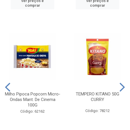
ver preços e
ver preços e
comprar
comprar
Milho Pipoca Popcorn Micro-
TEMPERO KITANO 50G
Ondas Mant. De Cinema
CURRY
100G
Código: 78212
Código: 62162