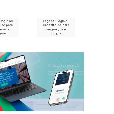
 login ou
Faça seu login ou
Faça seu 
-se para
cadastre-se para
cadastre
eços e
ver preços e
ver pr
prar
comprar
comp