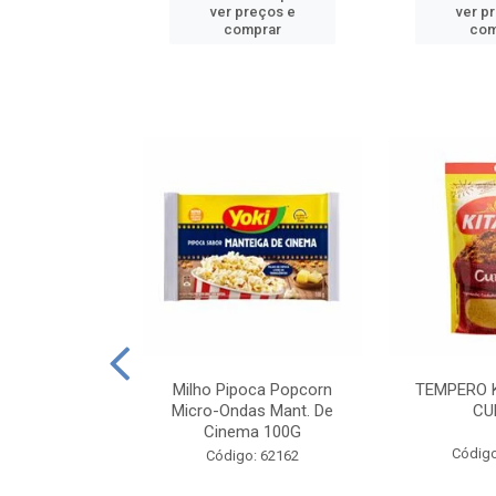
reços e
ver preços e
ver p
mprar
comprar
com
E MANDIOCA
Milho Pipoca Popcorn
TEMPERO 
 TRADICIONAL
Micro-Ondas Mant. De
CU
I 200G
Cinema 100G
Código
: 428198
Código: 62162