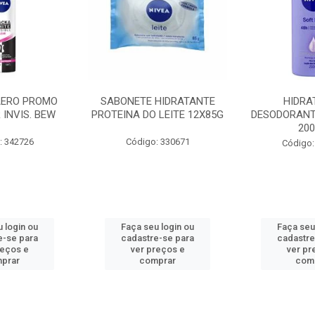
AERO PROMO
SABONETE HIDRATANTE
HIDRA
 INVIS. BEW
PROTEINA DO LEITE 12X85G
DESODORANT
20
: 342726
Código: 330671
Código:
 login ou
Faça seu login ou
Faça seu
e-se para
cadastre-se para
cadastre
reços e
ver preços e
ver pr
prar
comprar
com