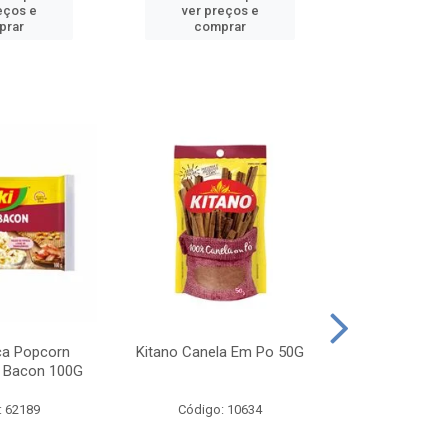
eços e
ver preços e
ver pr
prar
comprar
comp
ca Popcorn
Kitano Canela Em Po 50G
FAROFA DE
 Bacon 100G
BACON YO
: 62189
Código: 10634
Código: