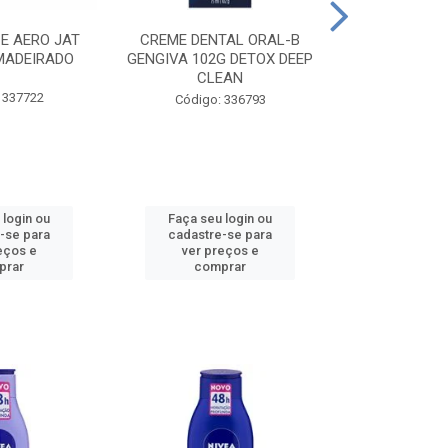
CE AERO JAT
CREME DENTAL ORAL-B
CREME DENT
MADEIRADO
GENGIVA 102G DETOX DEEP
KIDS M
CLEAN
 337722
Código:
Código: 336793
 login ou
Faça seu login ou
Faça seu 
-se para
cadastre-se para
cadastre
eços e
ver preços e
ver pr
prar
comprar
comp