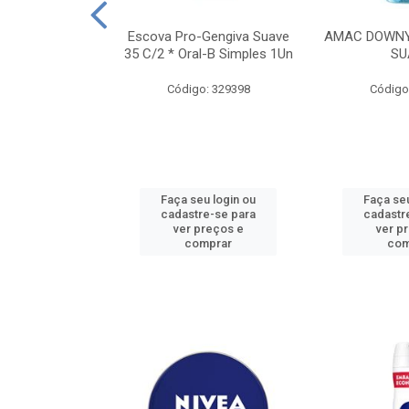
TES ALWAYS
Escova Pro-Gengiva Suave
AMAC DOWNY
AMANHO M, 8
35 C/2 * Oral-B Simples 1Un
SU
DADES
Código: 329398
Código
: 188689
u login ou
Faça seu login ou
Faça seu
e-se para
cadastre-se para
cadastr
reços e
ver preços e
ver p
mprar
comprar
com