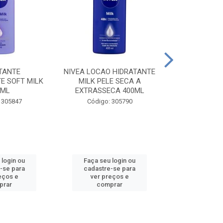
TANTE
NIVEA LOCAO HIDRATANTE
NIVEA LOCAO
E SOFT MILK
MILK PELE SECA A
MILK PEL
0ML
EXTRASSECA 400ML
EXTRASSE
 305847
Código: 305790
Código:
 login ou
Faça seu login ou
Faça seu 
-se para
cadastre-se para
cadastre
eços e
ver preços e
ver pr
prar
comprar
comp