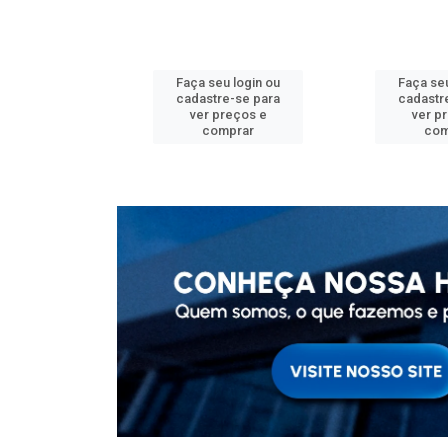
u login ou
Faça seu login ou
Faça seu
e-se para
cadastre-se para
cadastr
reços e
ver preços e
ver p
mprar
comprar
com