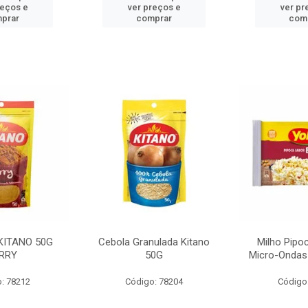
reços e
ver preços e
ver pr
prar
comprar
com
KITANO 50G
Cebola Granulada Kitano
Milho Pipo
RRY
50G
Micro-Ondas
: 78212
Código: 78204
Código