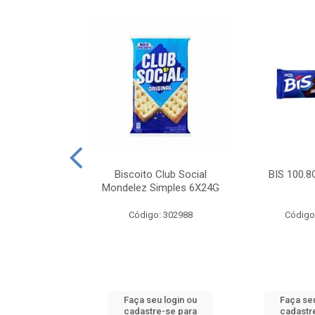
e Royal Simples
Biscoito Club Social
BIS 100.8
00G
Mondelez Simples 6X24G
: 190217
Código: 302988
Código
u login ou
Faça seu login ou
Faça seu
e-se para
cadastre-se para
cadastr