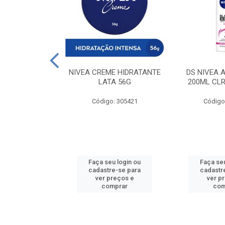
 DESODORANTE
NIVEA CREME HIDRATANTE
DS NIVEA 
H ACTIVE 90ML
LATA 56G
200ML CLR
: 427831
Código: 305421
Código
u login ou
Faça seu login ou
Faça seu
e-se para
cadastre-se para
cadastr
reços e
ver preços e
ver p
mprar
comprar
com