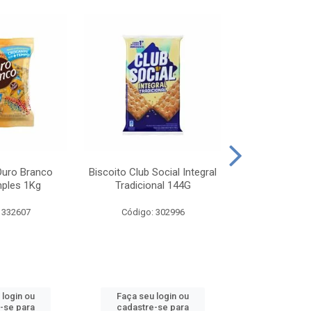
Ouro Branco
Biscoito Club Social Integral
BISCOITO OR
mples 1Kg
Tradicional 144G
MONDELEZ S
 332607
Código: 302996
Código:
 login ou
Faça seu login ou
Faça seu 
-se para
cadastre-se para
cadastre