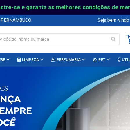
stre-se e garanta as melhores condições de me
E PERNAMBUCO
Seja bem-vindo
ERE
LIMPEZA
PERFUMARIA
PET
UTI