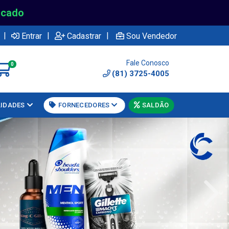
rcado
|
|
|
Entrar
Cadastrar
Sou Vendedor
Fale Conosco
0
(81) 3725-4005
LIDADES
FORNECEDORES
SALDÃO