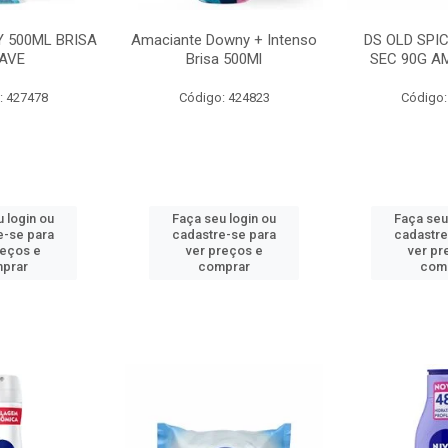
 500ML BRISA
Amaciante Downy + Intenso
DS OLD SPI
AVE
Brisa 500Ml
SEC 90G A
: 427478
Código: 424823
Código:
 login ou
Faça seu login ou
Faça seu
e-se para
cadastre-se para
cadastre
reços e
ver preços e
ver pr
prar
comprar
com