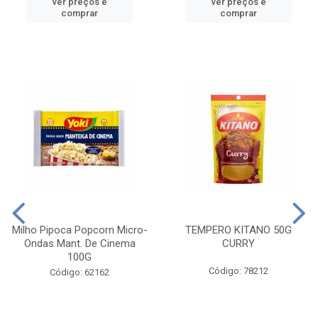
ver preços e
ver preços e
comprar
comprar
Milho Pipoca Popcorn Micro-
TEMPERO KITANO 50G
Ondas Mant. De Cinema
CURRY
100G
Código: 78212
Código: 62162