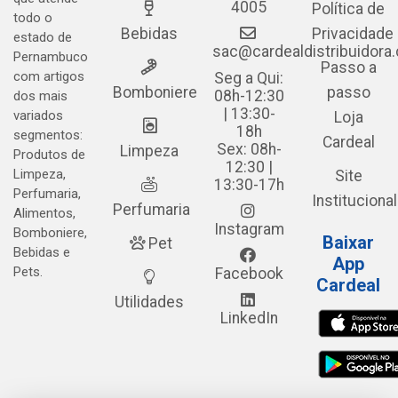
4005
Política de
todo o
Bebidas
Privacidade
estado de
sac@cardealdistribuidora
Pernambuco
Passo a
com artigos
Seg a Qui:
Bomboniere
passo
08h-12:30
dos mais
| 13:30-
variados
Loja
18h
segmentos:
Cardeal
Sex: 08h-
Limpeza
Produtos de
12:30 |
Limpeza,
Site
13:30-17h
Perfumaria,
Institucional
Perfumaria
Alimentos,
Instagram
Bomboniere,
Baixar
Pet
Bebidas e
App
Pets.
Facebook
Cardeal
Utilidades
LinkedIn