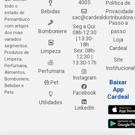
4005
Política de
todo o
Bebidas
Privacidade
estado de
sac@cardealdistribuidora
Pernambuco
Passo a
com artigos
Seg a Qui:
Bomboniere
passo
08h-12:30
dos mais
| 13:30-
variados
Loja
18h
segmentos:
Cardeal
Sex: 08h-
Limpeza
Produtos de
12:30 |
Limpeza,
Site
13:30-17h
Perfumaria,
Institucional
Perfumaria
Alimentos,
Instagram
Bomboniere,
Baixar
Pet
Bebidas e
App
Pets.
Facebook
Cardeal
Utilidades
LinkedIn