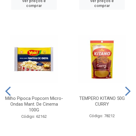
ver preços e
ver preços e
comprar
comprar
Milho Pipoca Popcorn Micro-
TEMPERO KITANO 50G
Ondas Mant. De Cinema
CURRY
100G
Código: 78212
Código: 62162