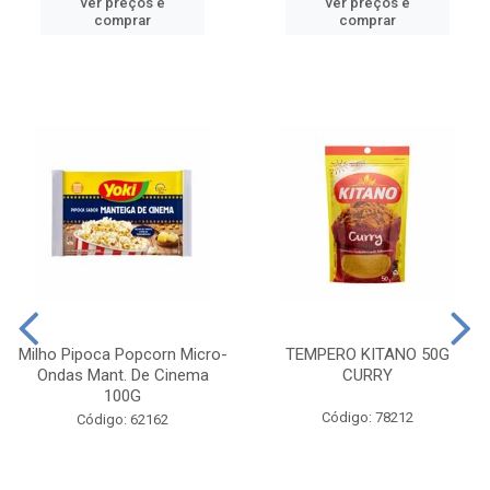
ver preços e
ver preços e
comprar
comprar
Milho Pipoca Popcorn Micro-
TEMPERO KITANO 50G
Ondas Mant. De Cinema
CURRY
100G
Código: 78212
Código: 62162