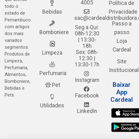
4005
Política de
todo o
Bebidas
Privacidade
estado de
sac@cardealdistribuidora
Pernambuco
Passo a
com artigos
Seg a Qui:
Bomboniere
passo
08h-12:30
dos mais
| 13:30-
variados
Loja
18h
segmentos:
Cardeal
Sex: 08h-
Limpeza
Produtos de
12:30 |
Limpeza,
Site
13:30-17h
Perfumaria,
Institucional
Perfumaria
Alimentos,
Instagram
Bomboniere,
Baixar
Pet
Bebidas e
App
Pets.
Facebook
Cardeal
Utilidades
LinkedIn