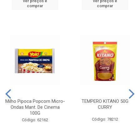
ver preços e
ver preços e
comprar
comprar
Milho Pipoca Popcorn Micro-
TEMPERO KITANO 50G
Ondas Mant. De Cinema
CURRY
100G
Código: 78212
Código: 62162