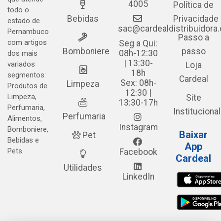
4005
Política de
todo o
Bebidas
Privacidade
estado de
sac@cardealdistribuidora
Pernambuco
Passo a
com artigos
Seg a Qui:
Bomboniere
passo
08h-12:30
dos mais
| 13:30-
variados
Loja
18h
segmentos:
Cardeal
Sex: 08h-
Limpeza
Produtos de
12:30 |
Limpeza,
Site
13:30-17h
Perfumaria,
Institucional
Perfumaria
Alimentos,
Instagram
Bomboniere,
Baixar
Pet
Bebidas e
App
Pets.
Facebook
Cardeal
Utilidades
LinkedIn