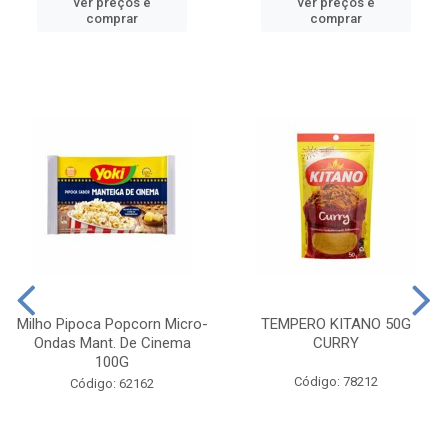
ver preços e
ver preços e
comprar
comprar
Milho Pipoca Popcorn Micro-
TEMPERO KITANO 50G
Ondas Mant. De Cinema
CURRY
100G
Código: 78212
Código: 62162