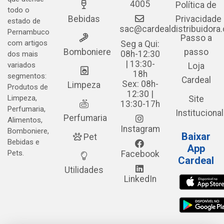
4005
Política de
todo o
Bebidas
Privacidade
estado de
sac@cardealdistribuidora
Pernambuco
Passo a
com artigos
Seg a Qui:
Bomboniere
passo
08h-12:30
dos mais
| 13:30-
variados
Loja
18h
segmentos:
Cardeal
Sex: 08h-
Limpeza
Produtos de
12:30 |
Limpeza,
Site
13:30-17h
Perfumaria,
Institucional
Perfumaria
Alimentos,
Instagram
Bomboniere,
Baixar
Pet
Bebidas e
App
Pets.
Facebook
Cardeal
Utilidades
LinkedIn