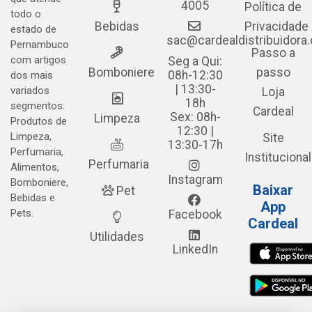
4005
Política de
todo o
Bebidas
Privacidade
estado de
sac@cardealdistribuidora
Pernambuco
Passo a
com artigos
Seg a Qui:
Bomboniere
passo
08h-12:30
dos mais
| 13:30-
variados
Loja
18h
segmentos:
Cardeal
Sex: 08h-
Limpeza
Produtos de
12:30 |
Limpeza,
Site
13:30-17h
Perfumaria,
Institucional
Perfumaria
Alimentos,
Instagram
Bomboniere,
Baixar
Pet
Bebidas e
App
Pets.
Facebook
Cardeal
Utilidades
LinkedIn