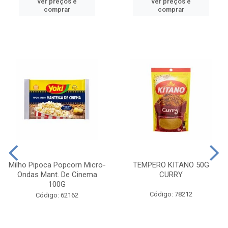
ver preços e
ver preços e
comprar
comprar
Milho Pipoca Popcorn Micro-
TEMPERO KITANO 50G
Ondas Mant. De Cinema
CURRY
100G
Código: 78212
Código: 62162