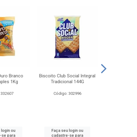
Ouro Branco
Biscoito Club Social Integral
BISCOITO OR
mples 1Kg
Tradicional 144G
MONDELEZ S
 332607
Código: 302996
Código:
 login ou
Faça seu login ou
Faça seu 
-se para
cadastre-se para
cadastre