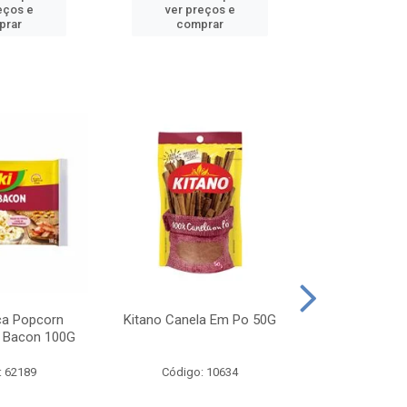
eços e
ver preços e
ver pr
prar
comprar
comp
ca Popcorn
Kitano Canela Em Po 50G
FAROFA DE
 Bacon 100G
BACON YO
: 62189
Código: 10634
Código: