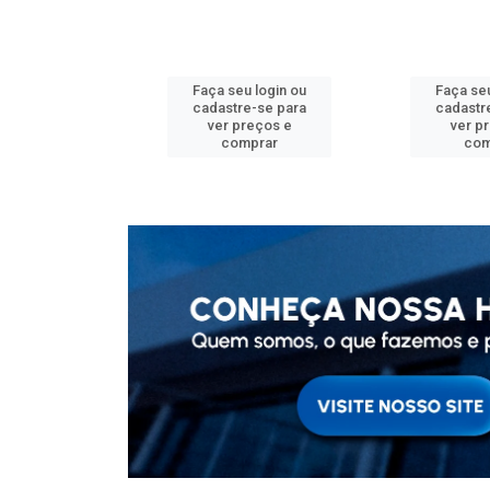
u login ou
Faça seu login ou
Faça seu
e-se para
cadastre-se para
cadastr
reços e
ver preços e
ver p
mprar
comprar
com