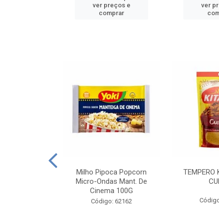
reços e
ver preços e
ver p
mprar
comprar
com
E MANDIOCA
Milho Pipoca Popcorn
TEMPERO 
 TRADICIONAL
Micro-Ondas Mant. De
CU
I 200G
Cinema 100G
Código
: 428198
Código: 62162