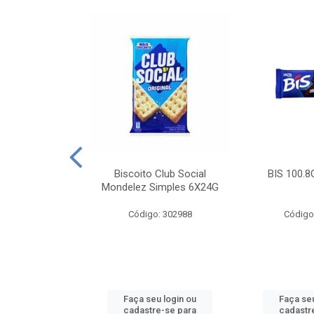
e Royal Simples
Biscoito Club Social
BIS 100.8
00G
Mondelez Simples 6X24G
: 190217
Código: 302988
Código
u login ou
Faça seu login ou
Faça seu
e-se para
cadastre-se para
cadastr