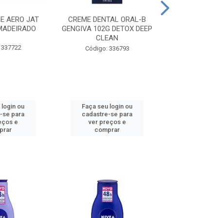
CE AERO JAT
CREME DENTAL ORAL-B
CREME DENT
MADEIRADO
GENGIVA 102G DETOX DEEP
KIDS M
CLEAN
 337722
Código:
Código: 336793
 login ou
Faça seu login ou
Faça seu 
-se para
cadastre-se para
cadastre
eços e
ver preços e
ver pr
prar
comprar
comp