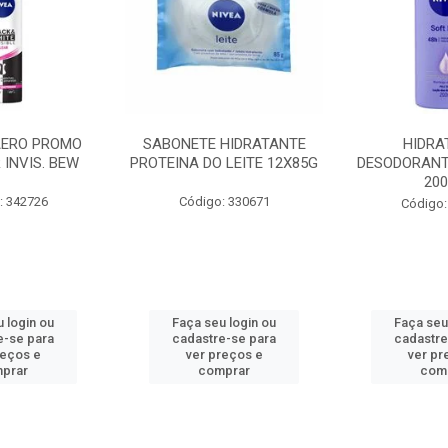
AERO PROMO
SABONETE HIDRATANTE
HIDRA
 INVIS. BEW
PROTEINA DO LEITE 12X85G
DESODORANT
20
: 342726
Código: 330671
Código:
 login ou
Faça seu login ou
Faça seu
e-se para
cadastre-se para
cadastre
reços e
ver preços e
ver pr
prar
comprar
com