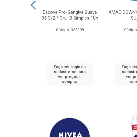
TES ALWAYS
Escova Pro-Gengiva Suave
AMAC DOWNY
AMANHO M, 8
35 C/2 * Oral-B Simples 1Un
SU
DADES
Código: 329398
Código
: 188689
u login ou
Faça seu login ou
Faça seu
e-se para
cadastre-se para
cadastr
reços e
ver preços e
ver p
mprar
comprar
com