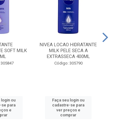
TANTE
NIVEA LOCAO HIDRATANTE
NIVEA LOCAO
E SOFT MILK
MILK PELE SECA A
MILK PEL
0ML
EXTRASSECA 400ML
EXTRASSE
 305847
Código: 305790
Código:
 login ou
Faça seu login ou
Faça seu 
-se para
cadastre-se para
cadastre
eços e
ver preços e
ver pr
prar
comprar
comp