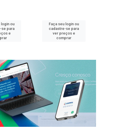
 login ou
Faça seu login ou
Faça seu 
-se para
cadastre-se para
cadastre
eços e
ver preços e
ver pr
prar
comprar
comp