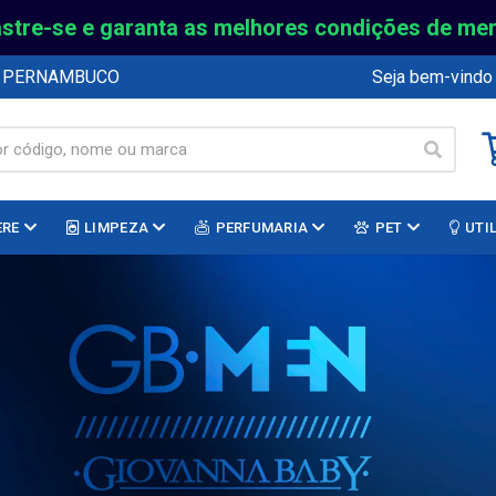
stre-se e garanta as melhores condições de me
E PERNAMBUCO
Seja bem-vindo
ERE
LIMPEZA
PERFUMARIA
PET
UTI