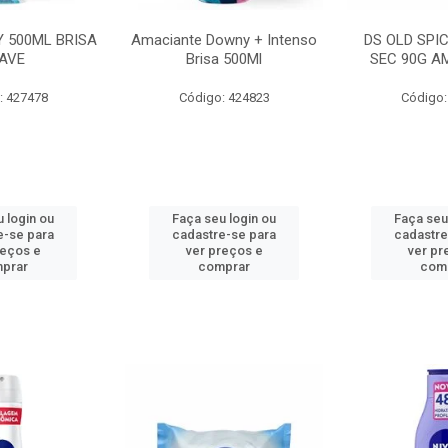
 500ML BRISA
Amaciante Downy + Intenso
DS OLD SPI
AVE
Brisa 500Ml
SEC 90G A
: 427478
Código: 424823
Código:
 login ou
Faça seu login ou
Faça seu
e-se para
cadastre-se para
cadastre
reços e
ver preços e
ver pr
prar
comprar
com