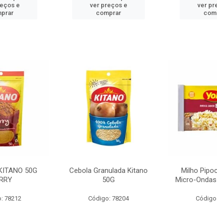
reços e
ver preços e
ver pr
prar
comprar
com
KITANO 50G
Cebola Granulada Kitano
Milho Pipo
RRY
50G
Micro-Ondas
: 78212
Código: 78204
Código