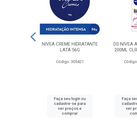
 DESODORANTE
NIVEA CREME HIDRATANTE
DS NIVEA 
H ACTIVE 90ML
LATA 56G
200ML CLR
: 427831
Código: 305421
Código
u login ou
Faça seu login ou
Faça seu
e-se para
cadastre-se para
cadastr
reços e
ver preços e
ver p
mprar
comprar
com