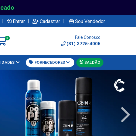
rcado
|
|
|
Entrar
Cadastrar
Sou Vendedor
Fale Conosco
0
(81) 3725-4005
LIDADES
FORNECEDORES
SALDÃO