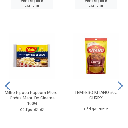
ver preços e
ver preços e
comprar
comprar
Milho Pipoca Popcorn Micro-
TEMPERO KITANO 50G
Ondas Mant. De Cinema
CURRY
100G
Código: 78212
Código: 62162