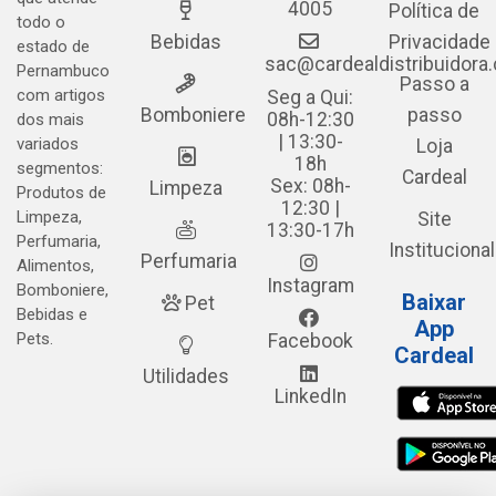
4005
Política de
todo o
Bebidas
Privacidade
estado de
sac@cardealdistribuidora
Pernambuco
Passo a
com artigos
Seg a Qui:
Bomboniere
passo
08h-12:30
dos mais
| 13:30-
variados
Loja
18h
segmentos:
Cardeal
Sex: 08h-
Limpeza
Produtos de
12:30 |
Limpeza,
Site
13:30-17h
Perfumaria,
Institucional
Perfumaria
Alimentos,
Instagram
Bomboniere,
Baixar
Pet
Bebidas e
App
Pets.
Facebook
Cardeal
Utilidades
LinkedIn