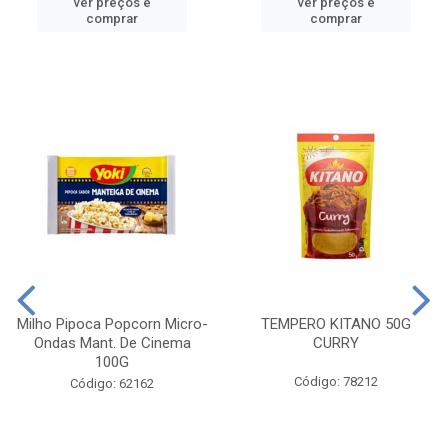
ver preços e
ver preços e
comprar
comprar
Milho Pipoca Popcorn Micro-
TEMPERO KITANO 50G
Ondas Mant. De Cinema
CURRY
100G
Código: 78212
Código: 62162