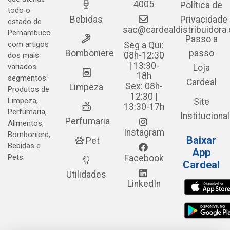
4005
Política de
todo o
Bebidas
Privacidade
estado de
sac@cardealdistribuidora
Pernambuco
Passo a
com artigos
Seg a Qui:
Bomboniere
passo
08h-12:30
dos mais
| 13:30-
variados
Loja
18h
segmentos:
Cardeal
Sex: 08h-
Limpeza
Produtos de
12:30 |
Limpeza,
Site
13:30-17h
Perfumaria,
Institucional
Perfumaria
Alimentos,
Instagram
Bomboniere,
Baixar
Pet
Bebidas e
App
Pets.
Facebook
Cardeal
Utilidades
LinkedIn