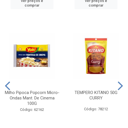
ver preços e
ver preços e
comprar
comprar
Milho Pipoca Popcorn Micro-
TEMPERO KITANO 50G
Ondas Mant. De Cinema
CURRY
100G
Código: 78212
Código: 62162