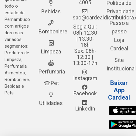
4005
Política de
todo o
Bebidas
Privacidade
estado de
sac@cardealdistribuidora
Pernambuco
Passo a
com artigos
Seg a Qui:
Bomboniere
passo
08h-12:30
dos mais
| 13:30-
variados
Loja
18h
segmentos:
Cardeal
Sex: 08h-
Limpeza
Produtos de
12:30 |
Limpeza,
Site
13:30-17h
Perfumaria,
Institucional
Perfumaria
Alimentos,
Instagram
Bomboniere,
Baixar
Pet
Bebidas e
App
Pets.
Facebook
Cardeal
Utilidades
LinkedIn