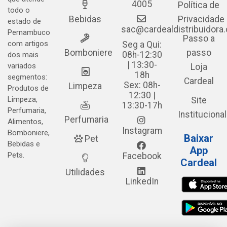
4005
Política de
todo o
Bebidas
Privacidade
estado de
sac@cardealdistribuidora
Pernambuco
Passo a
com artigos
Seg a Qui:
Bomboniere
passo
08h-12:30
dos mais
| 13:30-
variados
Loja
18h
segmentos:
Cardeal
Sex: 08h-
Limpeza
Produtos de
12:30 |
Limpeza,
Site
13:30-17h
Perfumaria,
Institucional
Perfumaria
Alimentos,
Instagram
Bomboniere,
Baixar
Pet
Bebidas e
App
Pets.
Facebook
Cardeal
Utilidades
LinkedIn