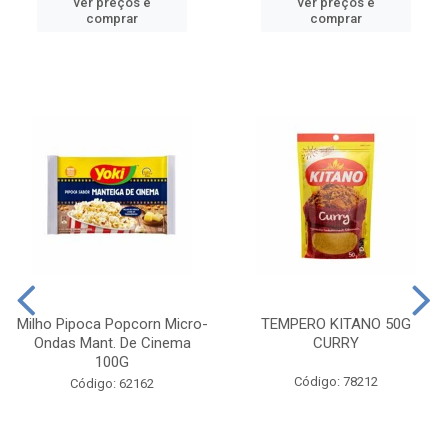
ver preços e
ver preços e
comprar
comprar
Milho Pipoca Popcorn Micro-
TEMPERO KITANO 50G
Ondas Mant. De Cinema
CURRY
100G
Código: 78212
Código: 62162