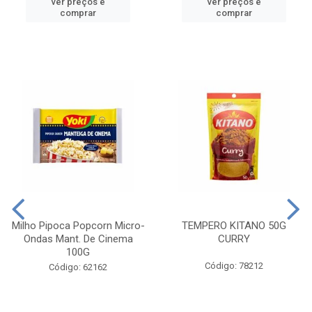
ver preços e
ver preços e
comprar
comprar
Milho Pipoca Popcorn Micro-
TEMPERO KITANO 50G
Ondas Mant. De Cinema
CURRY
100G
Código: 78212
Código: 62162