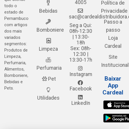
4005
Política de
todo o
Bebidas
Privacidade
estado de
sac@cardealdistribuidora
Pernambuco
Passo a
com artigos
Seg a Qui:
Bomboniere
passo
08h-12:30
dos mais
| 13:30-
variados
Loja
18h
segmentos:
Cardeal
Sex: 08h-
Limpeza
Produtos de
12:30 |
Limpeza,
Site
13:30-17h
Perfumaria,
Institucional
Perfumaria
Alimentos,
Instagram
Bomboniere,
Baixar
Pet
Bebidas e
App
Pets.
Facebook
Cardeal
Utilidades
LinkedIn