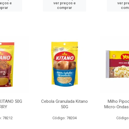
reços e
ver preços e
ver pr
prar
comprar
com
KITANO 50G
Cebola Granulada Kitano
Milho Pipo
RRY
50G
Micro-Ondas
: 78212
Código: 78204
Código