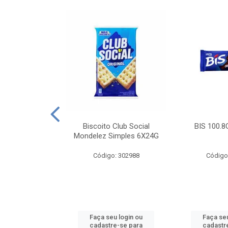
e Royal Simples
Biscoito Club Social
BIS 100.8
00G
Mondelez Simples 6X24G
: 190217
Código: 302988
Código
u login ou
Faça seu login ou
Faça seu
e-se para
cadastre-se para
cadastr