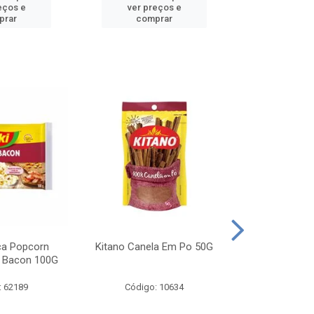
eços e
ver preços e
ver pr
prar
comprar
comp
ca Popcorn
Kitano Canela Em Po 50G
FAROFA DE
 Bacon 100G
BACON YO
: 62189
Código: 10634
Código: