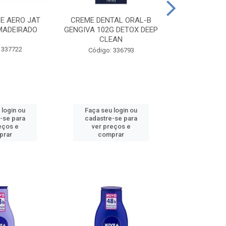
CE AERO JAT
CREME DENTAL ORAL-B
CREME DENT
MADEIRADO
GENGIVA 102G DETOX DEEP
KIDS M
CLEAN
 337722
Código:
Código: 336793
 login ou
Faça seu login ou
Faça seu 
-se para
cadastre-se para
cadastre
eços e
ver preços e
ver pr
prar
comprar
comp