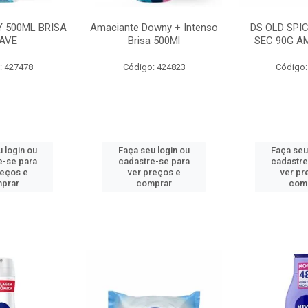
 500ML BRISA
Amaciante Downy + Intenso
DS OLD SPI
AVE
Brisa 500Ml
SEC 90G A
: 427478
Código: 424823
Código:
 login ou
Faça seu login ou
Faça seu
e-se para
cadastre-se para
cadastre
reços e
ver preços e
ver pr
prar
comprar
com