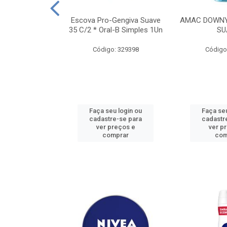
TES ALWAYS
Escova Pro-Gengiva Suave
AMAC DOWNY
AMANHO M, 8
35 C/2 * Oral-B Simples 1Un
SU
DADES
Código: 329398
Código
: 188689
u login ou
Faça seu login ou
Faça seu
e-se para
cadastre-se para
cadastr
reços e
ver preços e
ver p
mprar
comprar
com