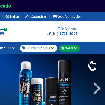
rcado
|
|
|
Entrar
Cadastrar
Sou Vendedor
Fale Conosco
0
(81) 3725-4005
LIDADES
FORNECEDORES
SALDÃO