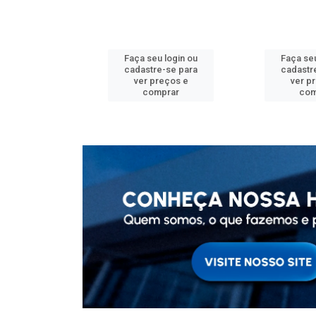
u login ou
Faça seu login ou
Faça seu
e-se para
cadastre-se para
cadastr
reços e
ver preços e
ver p
mprar
comprar
com