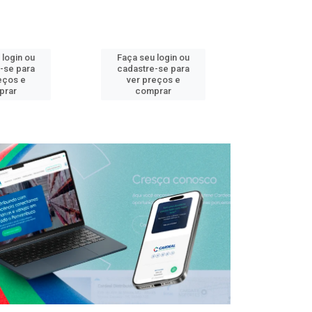
 login ou
Faça seu login ou
Faça seu 
-se para
cadastre-se para
cadastre
eços e
ver preços e
ver pr
prar
comprar
comp