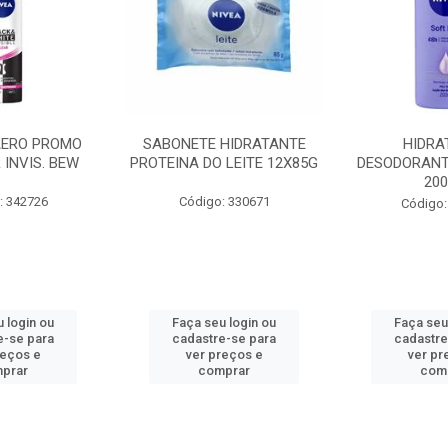
AERO PROMO
SABONETE HIDRATANTE
HIDRA
 INVIS. BEW
PROTEINA DO LEITE 12X85G
DESODORANT
20
: 342726
Código: 330671
Código:
 login ou
Faça seu login ou
Faça seu
e-se para
cadastre-se para
cadastre
reços e
ver preços e
ver pr
prar
comprar
com