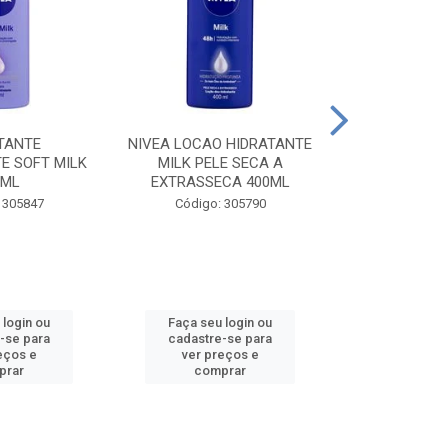
TANTE
NIVEA LOCAO HIDRATANTE
NIVEA LOCAO
E SOFT MILK
MILK PELE SECA A
MILK PEL
0ML
EXTRASSECA 400ML
EXTRASSE
 305847
Código: 305790
Código:
 login ou
Faça seu login ou
Faça seu 
-se para
cadastre-se para
cadastre
eços e
ver preços e
ver pr
prar
comprar
comp