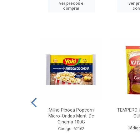
reços e
ver preços e
ver p
mprar
comprar
com
E MANDIOCA
Milho Pipoca Popcorn
TEMPERO 
 TRADICIONAL
Micro-Ondas Mant. De
CU
I 200G
Cinema 100G
Código
: 428198
Código: 62162