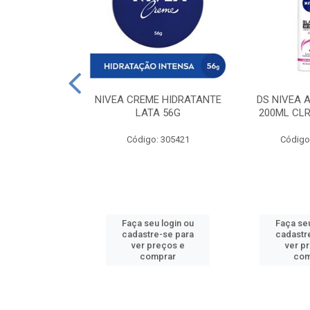
 DESODORANTE
NIVEA CREME HIDRATANTE
DS NIVEA 
H ACTIVE 90ML
LATA 56G
200ML CLR
: 427831
Código: 305421
Código
u login ou
Faça seu login ou
Faça seu
e-se para
cadastre-se para
cadastr
reços e
ver preços e
ver p
mprar
comprar
com