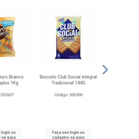
Ouro Branco
Biscoito Club Social Integral
BISCOITO OR
mples 1Kg
Tradicional 144G
MONDELEZ S
 332607
Código: 302996
Código:
 login ou
Faça seu login ou
Faça seu 
-se para
cadastre-se para
cadastre