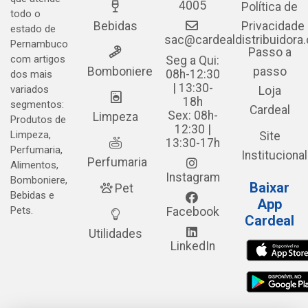
4005
Política de
todo o
Bebidas
Privacidade
estado de
sac@cardealdistribuidora
Pernambuco
Passo a
com artigos
Seg a Qui:
Bomboniere
passo
08h-12:30
dos mais
| 13:30-
variados
Loja
18h
segmentos:
Cardeal
Sex: 08h-
Limpeza
Produtos de
12:30 |
Limpeza,
Site
13:30-17h
Perfumaria,
Institucional
Perfumaria
Alimentos,
Instagram
Bomboniere,
Baixar
Pet
Bebidas e
App
Pets.
Facebook
Cardeal
Utilidades
LinkedIn