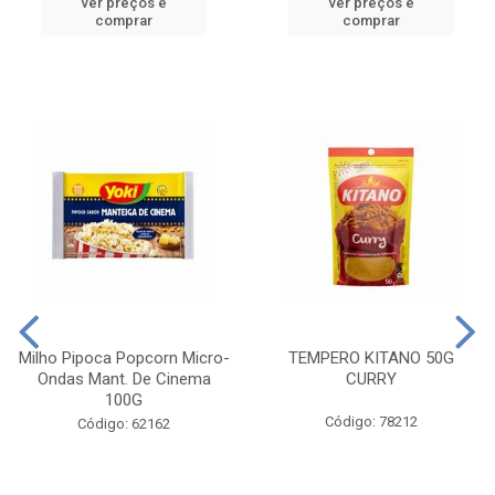
ver preços e
ver preços e
comprar
comprar
Milho Pipoca Popcorn Micro-
TEMPERO KITANO 50G
Ondas Mant. De Cinema
CURRY
100G
Código: 78212
Código: 62162