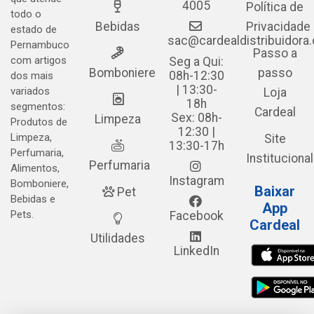
4005
Política de
todo o
Bebidas
Privacidade
estado de
sac@cardealdistribuidora
Pernambuco
Passo a
com artigos
Seg a Qui:
Bomboniere
passo
08h-12:30
dos mais
| 13:30-
variados
Loja
18h
segmentos:
Cardeal
Sex: 08h-
Limpeza
Produtos de
12:30 |
Limpeza,
Site
13:30-17h
Perfumaria,
Institucional
Perfumaria
Alimentos,
Instagram
Bomboniere,
Baixar
Pet
Bebidas e
App
Pets.
Facebook
Cardeal
Utilidades
LinkedIn