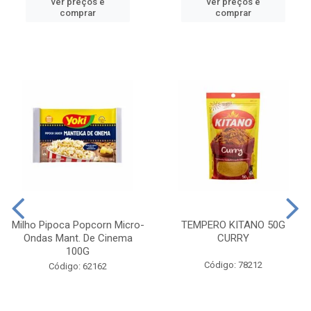
ver preços e
ver preços e
comprar
comprar
Milho Pipoca Popcorn Micro-
TEMPERO KITANO 50G
Ondas Mant. De Cinema
CURRY
100G
Código: 78212
Código: 62162