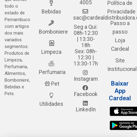
4005
Política de
todo o
Bebidas
Privacidade
estado de
sac@cardealdistribuidora
Pernambuco
Passo a
com artigos
Seg a Qui:
Bomboniere
passo
08h-12:30
dos mais
| 13:30-
variados
Loja
18h
segmentos:
Cardeal
Sex: 08h-
Limpeza
Produtos de
12:30 |
Limpeza,
Site
13:30-17h
Perfumaria,
Institucional
Perfumaria
Alimentos,
Instagram
Bomboniere,
Baixar
Pet
Bebidas e
App
Pets.
Facebook
Cardeal
Utilidades
LinkedIn