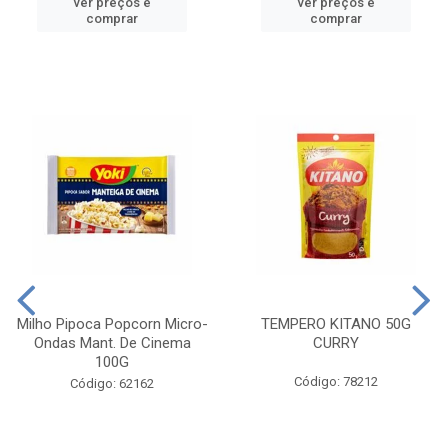
ver preços e
ver preços e
comprar
comprar
Milho Pipoca Popcorn Micro-
TEMPERO KITANO 50G
Ondas Mant. De Cinema
CURRY
100G
Código: 78212
Código: 62162