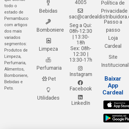
4005
Política de
todo o
Bebidas
Privacidade
estado de
sac@cardealdistribuidora
Pernambuco
Passo a
com artigos
Seg a Qui:
Bomboniere
passo
08h-12:30
dos mais
| 13:30-
variados
Loja
18h
segmentos:
Cardeal
Sex: 08h-
Limpeza
Produtos de
12:30 |
Limpeza,
Site
13:30-17h
Perfumaria,
Institucional
Perfumaria
Alimentos,
Instagram
Bomboniere,
Baixar
Pet
Bebidas e
App
Pets.
Facebook
Cardeal
Utilidades
LinkedIn