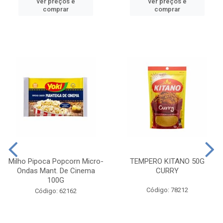
ver preços e
ver preços e
comprar
comprar
Milho Pipoca Popcorn Micro-
TEMPERO KITANO 50G
Ondas Mant. De Cinema
CURRY
100G
Código: 78212
Código: 62162