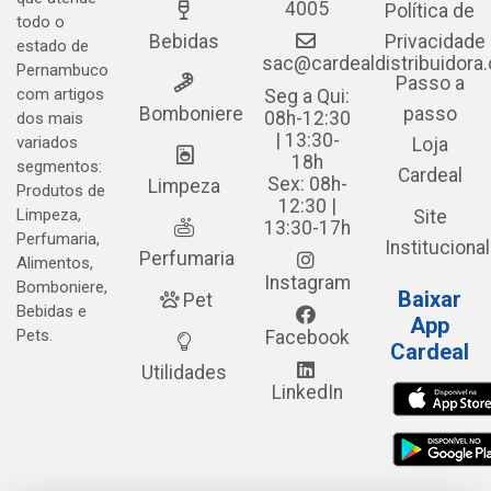
4005
Política de
todo o
Bebidas
Privacidade
estado de
sac@cardealdistribuidora
Pernambuco
Passo a
com artigos
Seg a Qui:
Bomboniere
passo
08h-12:30
dos mais
| 13:30-
variados
Loja
18h
segmentos:
Cardeal
Sex: 08h-
Limpeza
Produtos de
12:30 |
Limpeza,
Site
13:30-17h
Perfumaria,
Institucional
Perfumaria
Alimentos,
Instagram
Bomboniere,
Baixar
Pet
Bebidas e
App
Pets.
Facebook
Cardeal
Utilidades
LinkedIn