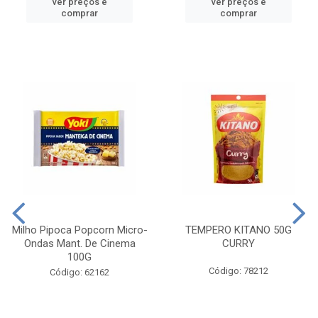
ver preços e
ver preços e
comprar
comprar
Milho Pipoca Popcorn Micro-
TEMPERO KITANO 50G
Ondas Mant. De Cinema
CURRY
100G
Código: 78212
Código: 62162