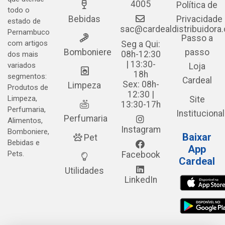
4005
Política de
todo o
Bebidas
Privacidade
estado de
sac@cardealdistribuidora
Pernambuco
Passo a
com artigos
Seg a Qui:
Bomboniere
passo
08h-12:30
dos mais
| 13:30-
variados
Loja
18h
segmentos:
Cardeal
Sex: 08h-
Limpeza
Produtos de
12:30 |
Limpeza,
Site
13:30-17h
Perfumaria,
Institucional
Perfumaria
Alimentos,
Instagram
Bomboniere,
Baixar
Pet
Bebidas e
App
Pets.
Facebook
Cardeal
Utilidades
LinkedIn