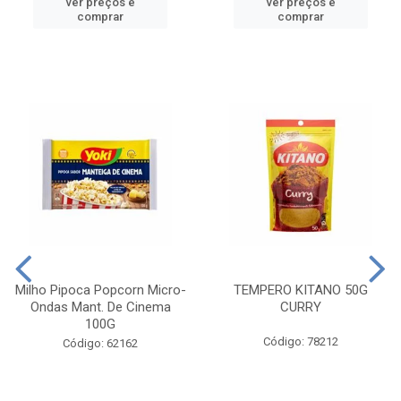
ver preços e
ver preços e
comprar
comprar
Milho Pipoca Popcorn Micro-
TEMPERO KITANO 50G
Ondas Mant. De Cinema
CURRY
100G
Código: 78212
Código: 62162