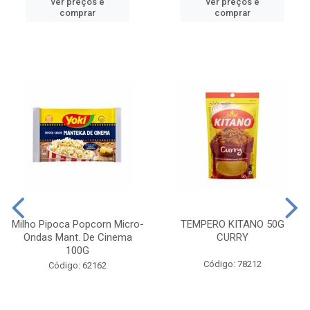
ver preços e
ver preços e
comprar
comprar
Milho Pipoca Popcorn Micro-
TEMPERO KITANO 50G
Ondas Mant. De Cinema
CURRY
100G
Código: 78212
Código: 62162