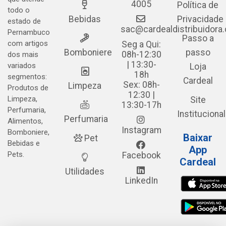
4005
Política de
todo o
Bebidas
Privacidade
estado de
sac@cardealdistribuidora
Pernambuco
Passo a
com artigos
Seg a Qui:
Bomboniere
passo
08h-12:30
dos mais
| 13:30-
variados
Loja
18h
segmentos:
Cardeal
Sex: 08h-
Limpeza
Produtos de
12:30 |
Limpeza,
Site
13:30-17h
Perfumaria,
Institucional
Perfumaria
Alimentos,
Instagram
Bomboniere,
Baixar
Pet
Bebidas e
App
Pets.
Facebook
Cardeal
Utilidades
LinkedIn