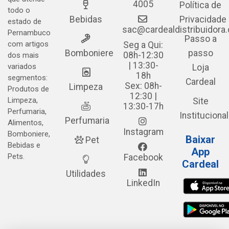
4005
Política de
todo o
Bebidas
Privacidade
estado de
sac@cardealdistribuidora
Pernambuco
Passo a
com artigos
Seg a Qui:
Bomboniere
passo
08h-12:30
dos mais
| 13:30-
variados
Loja
18h
segmentos:
Cardeal
Sex: 08h-
Limpeza
Produtos de
12:30 |
Limpeza,
Site
13:30-17h
Perfumaria,
Institucional
Perfumaria
Alimentos,
Instagram
Bomboniere,
Baixar
Pet
Bebidas e
App
Pets.
Facebook
Cardeal
Utilidades
LinkedIn