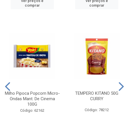
ver preços e
ver preços e
comprar
comprar
Milho Pipoca Popcorn Micro-
TEMPERO KITANO 50G
Ondas Mant. De Cinema
CURRY
100G
Código: 78212
Código: 62162