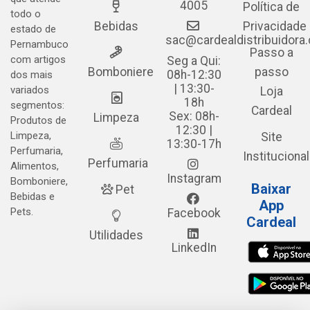
4005
Política de
todo o
Bebidas
Privacidade
estado de
sac@cardealdistribuidora
Pernambuco
Passo a
com artigos
Seg a Qui:
Bomboniere
passo
08h-12:30
dos mais
| 13:30-
variados
Loja
18h
segmentos:
Cardeal
Sex: 08h-
Limpeza
Produtos de
12:30 |
Limpeza,
Site
13:30-17h
Perfumaria,
Institucional
Perfumaria
Alimentos,
Instagram
Bomboniere,
Baixar
Pet
Bebidas e
App
Pets.
Facebook
Cardeal
Utilidades
LinkedIn