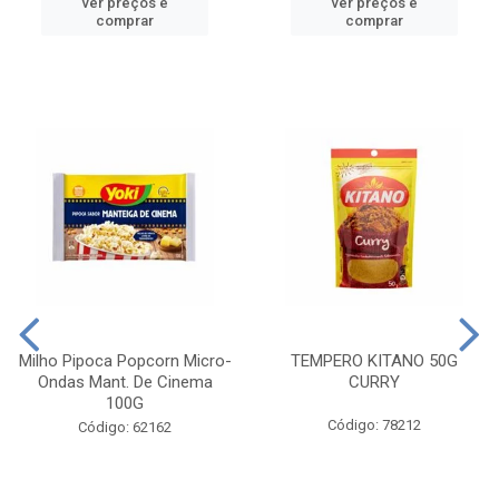
ver preços e
ver preços e
comprar
comprar
Milho Pipoca Popcorn Micro-
TEMPERO KITANO 50G
Ondas Mant. De Cinema
CURRY
100G
Código: 78212
Código: 62162