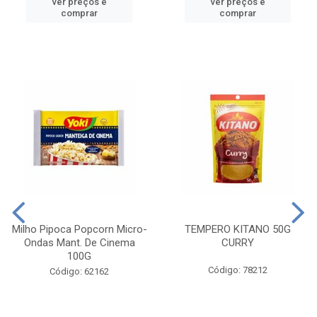
ver preços e
ver preços e
comprar
comprar
Milho Pipoca Popcorn Micro-
TEMPERO KITANO 50G
Ondas Mant. De Cinema
CURRY
100G
Código: 78212
Código: 62162