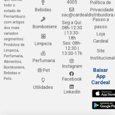
4005
Política de
todo o
Bebidas
Privacidade
estado de
sac@cardealdistribuidora
Pernambuco
Passo a
com artigos
Seg a Qui:
Bomboniere
passo
08h-12:30
dos mais
| 13:30-
variados
Loja
18h
segmentos:
Cardeal
Sex: 08h-
Limpeza
Produtos de
12:30 |
Limpeza,
Site
13:30-17h
Perfumaria,
Institucional
Perfumaria
Alimentos,
Instagram
Bomboniere,
Baixar
Pet
Bebidas e
App
Pets.
Facebook
Cardeal
Utilidades
LinkedIn