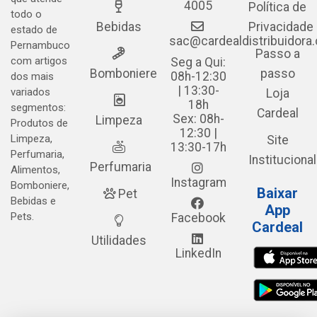
4005
Política de
todo o
Bebidas
Privacidade
estado de
sac@cardealdistribuidora
Pernambuco
Passo a
com artigos
Seg a Qui:
Bomboniere
passo
08h-12:30
dos mais
| 13:30-
variados
Loja
18h
segmentos:
Cardeal
Sex: 08h-
Limpeza
Produtos de
12:30 |
Limpeza,
Site
13:30-17h
Perfumaria,
Institucional
Perfumaria
Alimentos,
Instagram
Bomboniere,
Baixar
Pet
Bebidas e
App
Pets.
Facebook
Cardeal
Utilidades
LinkedIn