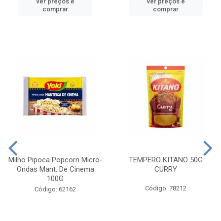
ver preços e
ver preços e
comprar
comprar
Milho Pipoca Popcorn Micro-
TEMPERO KITANO 50G
Ondas Mant. De Cinema
CURRY
100G
Código: 78212
Código: 62162