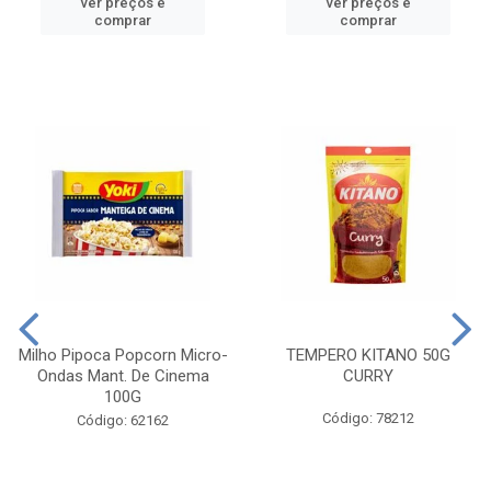
ver preços e
ver preços e
comprar
comprar
Milho Pipoca Popcorn Micro-
TEMPERO KITANO 50G
Ondas Mant. De Cinema
CURRY
100G
Código: 78212
Código: 62162