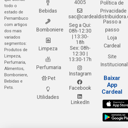
4005
Política de
todo o
Bebidas
Privacidade
estado de
sac@cardealdistribuidora
Pernambuco
Passo a
com artigos
Seg a Qui:
Bomboniere
passo
08h-12:30
dos mais
| 13:30-
variados
Loja
18h
segmentos:
Cardeal
Sex: 08h-
Limpeza
Produtos de
12:30 |
Limpeza,
Site
13:30-17h
Perfumaria,
Institucional
Perfumaria
Alimentos,
Instagram
Bomboniere,
Baixar
Pet
Bebidas e
App
Pets.
Facebook
Cardeal
Utilidades
LinkedIn