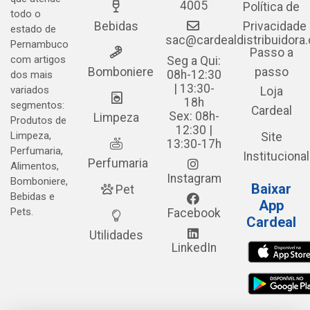
4005
Política de
todo o
Bebidas
Privacidade
estado de
sac@cardealdistribuidora
Pernambuco
Passo a
com artigos
Seg a Qui:
Bomboniere
passo
08h-12:30
dos mais
| 13:30-
variados
Loja
18h
segmentos:
Cardeal
Sex: 08h-
Limpeza
Produtos de
12:30 |
Limpeza,
Site
13:30-17h
Perfumaria,
Institucional
Perfumaria
Alimentos,
Instagram
Bomboniere,
Baixar
Pet
Bebidas e
App
Pets.
Facebook
Cardeal
Utilidades
LinkedIn