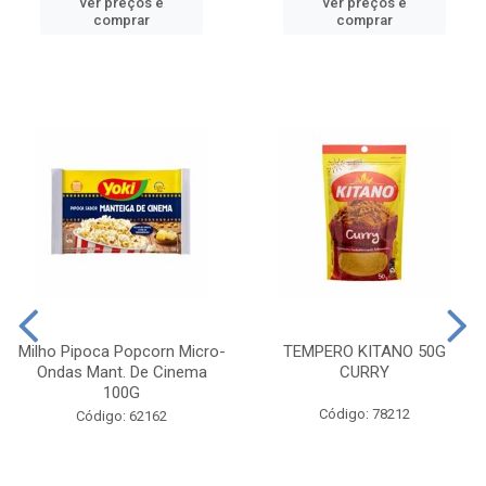
ver preços e
ver preços e
comprar
comprar
Milho Pipoca Popcorn Micro-
TEMPERO KITANO 50G
Ondas Mant. De Cinema
CURRY
100G
Código: 78212
Código: 62162