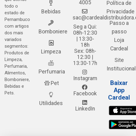
4005
Política de
todo o
Bebidas
Privacidade
estado de
sac@cardealdistribuidora
Pernambuco
Passo a
com artigos
Seg a Qui:
Bomboniere
passo
08h-12:30
dos mais
| 13:30-
variados
Loja
18h
segmentos:
Cardeal
Sex: 08h-
Limpeza
Produtos de
12:30 |
Limpeza,
Site
13:30-17h
Perfumaria,
Institucional
Perfumaria
Alimentos,
Instagram
Bomboniere,
Baixar
Pet
Bebidas e
App
Pets.
Facebook
Cardeal
Utilidades
LinkedIn