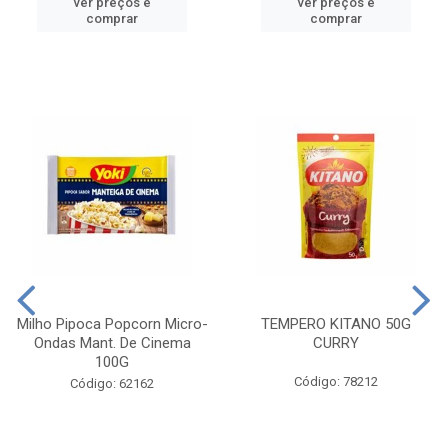
ver preços e
ver preços e
comprar
comprar
Milho Pipoca Popcorn Micro-
TEMPERO KITANO 50G
Ondas Mant. De Cinema
CURRY
100G
Código: 78212
Código: 62162