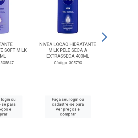
TANTE
NIVEA LOCAO HIDRATANTE
NIVEA LOCAO
E SOFT MILK
MILK PELE SECA A
MILK PEL
0ML
EXTRASSECA 400ML
EXTRASSE
 305847
Código: 305790
Código:
 login ou
Faça seu login ou
Faça seu 
-se para
cadastre-se para
cadastre
eços e
ver preços e
ver pr
prar
comprar
comp