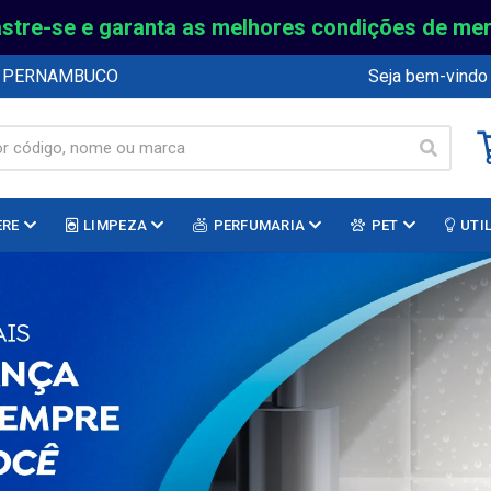
stre-se e garanta as melhores condições de me
E PERNAMBUCO
Seja bem-vindo
ERE
LIMPEZA
PERFUMARIA
PET
UTI