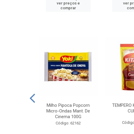
reços e
ver preços e
ver p
mprar
comprar
com
E MANDIOCA
Milho Pipoca Popcorn
TEMPERO 
 TRADICIONAL
Micro-Ondas Mant. De
CU
I 200G
Cinema 100G
Código
: 428198
Código: 62162