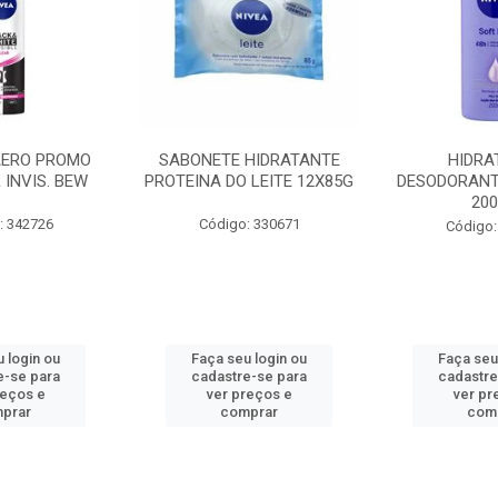
AERO PROMO
SABONETE HIDRATANTE
HIDRA
 INVIS. BEW
PROTEINA DO LEITE 12X85G
DESODORANT
20
: 342726
Código: 330671
Código:
 login ou
Faça seu login ou
Faça seu
e-se para
cadastre-se para
cadastre
reços e
ver preços e
ver pr
prar
comprar
com