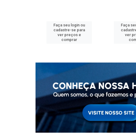
u login ou
Faça seu login ou
Faça seu
e-se para
cadastre-se para
cadastr
reços e
ver preços e
ver p
mprar
comprar
com