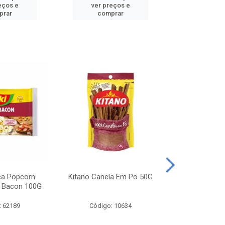
eços e
ver preços e
ver pr
prar
comprar
comp
ca Popcorn
Kitano Canela Em Po 50G
FAROFA DE
 Bacon 100G
BACON YO
: 62189
Código: 10634
Código: