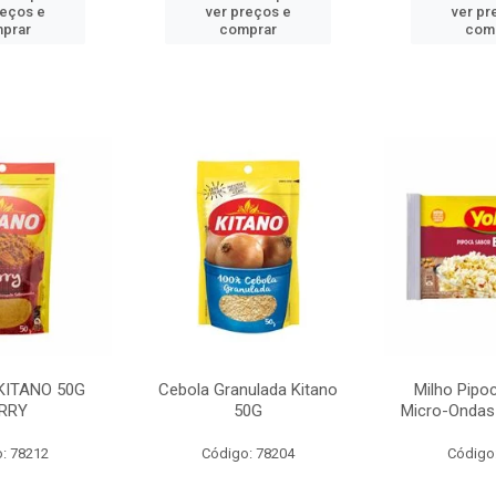
reços e
ver preços e
ver pr
prar
comprar
com
KITANO 50G
Cebola Granulada Kitano
Milho Pipo
RRY
50G
Micro-Ondas
: 78212
Código: 78204
Código