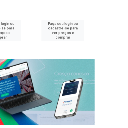
 login ou
Faça seu login ou
Faça seu 
-se para
cadastre-se para
cadastre
eços e
ver preços e
ver pr
prar
comprar
comp