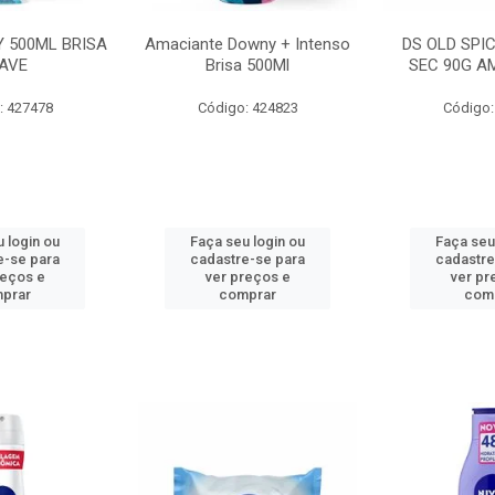
 500ML BRISA
Amaciante Downy + Intenso
DS OLD SPI
AVE
Brisa 500Ml
SEC 90G A
: 427478
Código: 424823
Código:
 login ou
Faça seu login ou
Faça seu
e-se para
cadastre-se para
cadastre
reços e
ver preços e
ver pr
prar
comprar
com