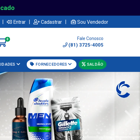
rcado
|
|
|
Entrar
Cadastrar
Sou Vendedor
Fale Conosco
0
(81) 3725-4005
LIDADES
FORNECEDORES
SALDÃO