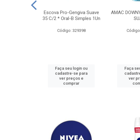
TES ALWAYS
Escova Pro-Gengiva Suave
AMAC DOWNY
AMANHO M, 8
35 C/2 * Oral-B Simples 1Un
SU
DADES
Código: 329398
Código
: 188689
u login ou
Faça seu login ou
Faça seu
e-se para
cadastre-se para
cadastr
reços e
ver preços e
ver p
mprar
comprar
com