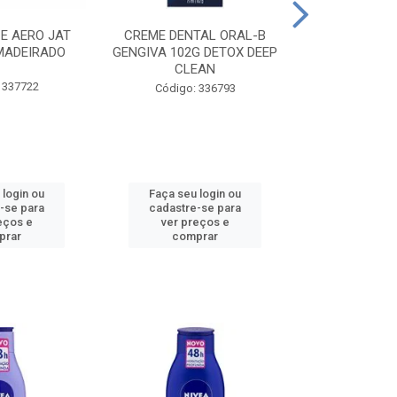
CE AERO JAT
CREME DENTAL ORAL-B
CREME DENT
MADEIRADO
GENGIVA 102G DETOX DEEP
KIDS M
CLEAN
 337722
Código:
Código: 336793
 login ou
Faça seu login ou
Faça seu 
-se para
cadastre-se para
cadastre
eços e
ver preços e
ver pr
prar
comprar
comp