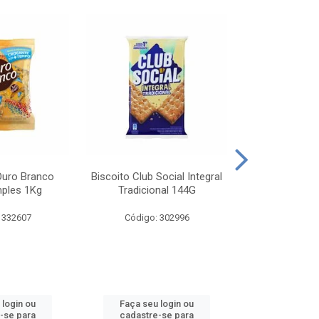
Ouro Branco
Biscoito Club Social Integral
BISCOITO OR
mples 1Kg
Tradicional 144G
MONDELEZ S
 332607
Código: 302996
Código:
 login ou
Faça seu login ou
Faça seu 
-se para
cadastre-se para
cadastre