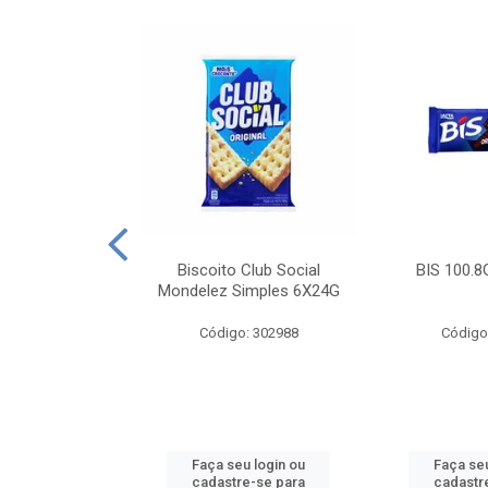
e Royal Simples
Biscoito Club Social
BIS 100.8
00G
Mondelez Simples 6X24G
: 190217
Código: 302988
Código
u login ou
Faça seu login ou
Faça seu
e-se para
cadastre-se para
cadastr