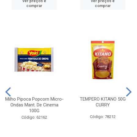
ver preços e
ver preços e
comprar
comprar
Milho Pipoca Popcorn Micro-
TEMPERO KITANO 50G
Ondas Mant. De Cinema
CURRY
100G
Código: 78212
Código: 62162