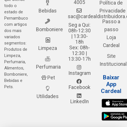
4005
Política de
todo o
Bebidas
Privacidade
estado de
sac@cardealdistribuidora
Pernambuco
Passo a
com artigos
Seg a Qui:
Bomboniere
passo
08h-12:30
dos mais
| 13:30-
variados
Loja
18h
segmentos:
Cardeal
Sex: 08h-
Limpeza
Produtos de
12:30 |
Limpeza,
Site
13:30-17h
Perfumaria,
Institucional
Perfumaria
Alimentos,
Instagram
Bomboniere,
Baixar
Pet
Bebidas e
App
Pets.
Facebook
Cardeal
Utilidades
LinkedIn