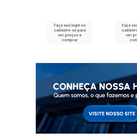
u login ou
Faça seu login ou
Faça seu
e-se para
cadastre-se para
cadastr
reços e
ver preços e
ver p
mprar
comprar
com