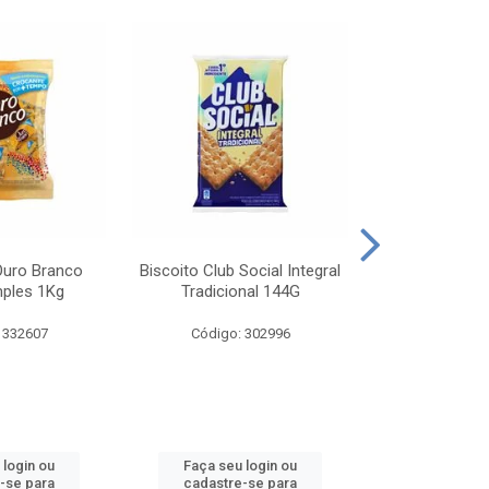
Ouro Branco
Biscoito Club Social Integral
BISCOITO OR
mples 1Kg
Tradicional 144G
MONDELEZ S
 332607
Código: 302996
Código:
 login ou
Faça seu login ou
Faça seu 
-se para
cadastre-se para
cadastre