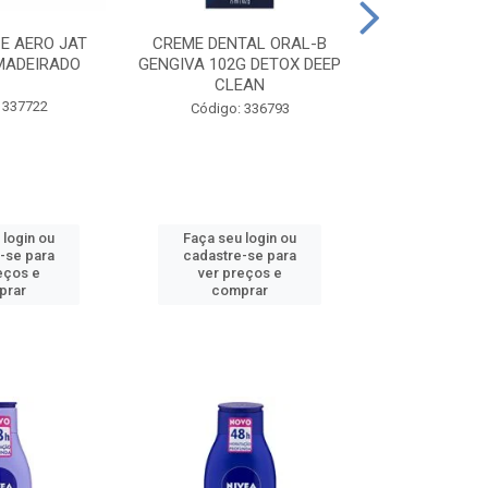
CE AERO JAT
CREME DENTAL ORAL-B
CREME DENT
MADEIRADO
GENGIVA 102G DETOX DEEP
KIDS M
CLEAN
 337722
Código:
Código: 336793
 login ou
Faça seu login ou
Faça seu 
-se para
cadastre-se para
cadastre
eços e
ver preços e
ver pr
prar
comprar
comp