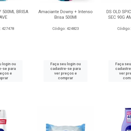
 500ML BRISA
Amaciante Downy + Intenso
DS OLD SPI
AVE
Brisa 500Ml
SEC 90G A
: 427478
Código: 424823
Código:
 login ou
Faça seu login ou
Faça seu
e-se para
cadastre-se para
cadastre
reços e
ver preços e
ver pr
prar
comprar
com