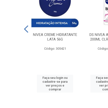
 DESODORANTE
NIVEA CREME HIDRATANTE
DS NIVEA 
H ACTIVE 90ML
LATA 56G
200ML CLR
: 427831
Código: 305421
Código
u login ou
Faça seu login ou
Faça seu
e-se para
cadastre-se para
cadastr
reços e
ver preços e
ver p
mprar
comprar
com