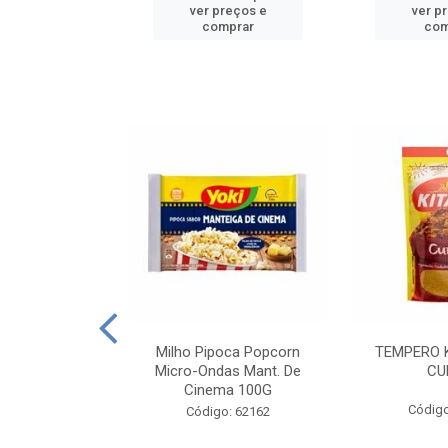
reços e
ver preços e
ver p
mprar
comprar
com
E MANDIOCA
Milho Pipoca Popcorn
TEMPERO 
 TRADICIONAL
Micro-Ondas Mant. De
CU
I 200G
Cinema 100G
Código
: 428198
Código: 62162