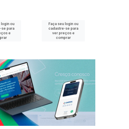
 login ou
Faça seu login ou
Faça seu 
-se para
cadastre-se para
cadastre
eços e
ver preços e
ver pr
prar
comprar
comp