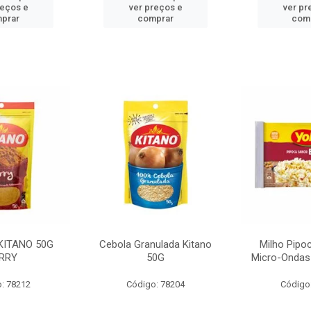
reços e
ver preços e
ver pr
prar
comprar
com
KITANO 50G
Cebola Granulada Kitano
Milho Pipo
RRY
50G
Micro-Ondas
: 78212
Código: 78204
Código