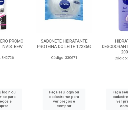
AERO PROMO
SABONETE HIDRATANTE
HIDRA
 INVIS. BEW
PROTEINA DO LEITE 12X85G
DESODORANT
20
: 342726
Código: 330671
Código:
 login ou
Faça seu login ou
Faça seu
e-se para
cadastre-se para
cadastre
reços e
ver preços e
ver pr
prar
comprar
com