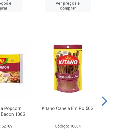
eços e
ver preços e
ver pr
prar
comprar
comp
ca Popcorn
Kitano Canela Em Po 50G
FAROFA DE
 Bacon 100G
BACON YO
: 62189
Código: 10634
Código: