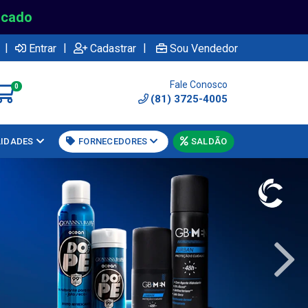
rcado
|
|
|
Entrar
Cadastrar
Sou Vendedor
Fale Conosco
0
(81) 3725-4005
LIDADES
FORNECEDORES
SALDÃO