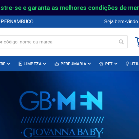
stre-se e garanta as melhores condições de me
E PERNAMBUCO
Seja bem-vindo
ERE
LIMPEZA
PERFUMARIA
PET
UTI