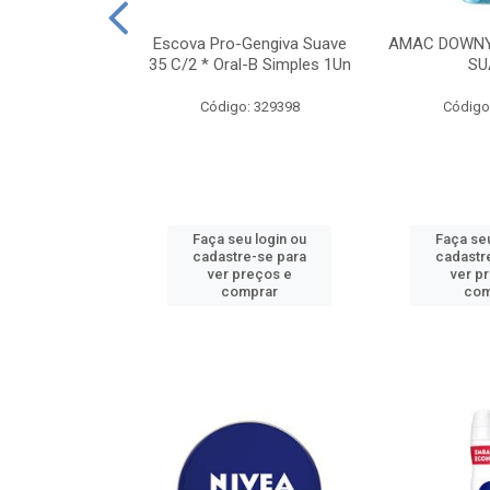
TES ALWAYS
Escova Pro-Gengiva Suave
AMAC DOWNY
AMANHO M, 8
35 C/2 * Oral-B Simples 1Un
SU
DADES
Código: 329398
Código
: 188689
u login ou
Faça seu login ou
Faça seu
e-se para
cadastre-se para
cadastr
reços e
ver preços e
ver p
mprar
comprar
com