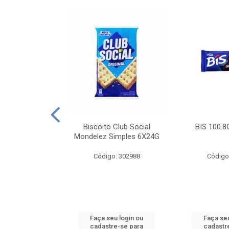
e Royal Simples
Biscoito Club Social
BIS 100.8
00G
Mondelez Simples 6X24G
: 190217
Código: 302988
Código
u login ou
Faça seu login ou
Faça seu
e-se para
cadastre-se para
cadastr