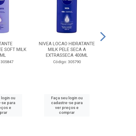
TANTE
NIVEA LOCAO HIDRATANTE
NIVEA LOCAO
E SOFT MILK
MILK PELE SECA A
MILK PEL
0ML
EXTRASSECA 400ML
EXTRASSE
 305847
Código: 305790
Código:
 login ou
Faça seu login ou
Faça seu 
-se para
cadastre-se para
cadastre
eços e
ver preços e
ver pr
prar
comprar
comp