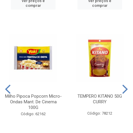
ver preços e
ver preços e
comprar
comprar
Milho Pipoca Popcorn Micro-
TEMPERO KITANO 50G
Ondas Mant. De Cinema
CURRY
100G
Código: 78212
Código: 62162