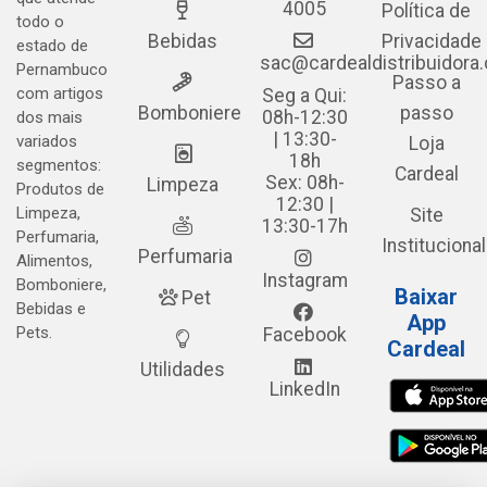
4005
Política de
todo o
Bebidas
Privacidade
estado de
sac@cardealdistribuidora
Pernambuco
Passo a
com artigos
Seg a Qui:
Bomboniere
passo
08h-12:30
dos mais
| 13:30-
variados
Loja
18h
segmentos:
Cardeal
Sex: 08h-
Limpeza
Produtos de
12:30 |
Limpeza,
Site
13:30-17h
Perfumaria,
Institucional
Perfumaria
Alimentos,
Instagram
Bomboniere,
Baixar
Pet
Bebidas e
App
Pets.
Facebook
Cardeal
Utilidades
LinkedIn