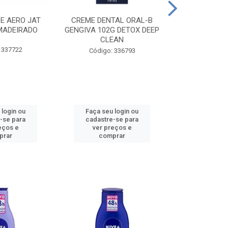
CE AERO JAT
CREME DENTAL ORAL-B
CREME DENT
MADEIRADO
GENGIVA 102G DETOX DEEP
KIDS M
CLEAN
 337722
Código:
Código: 336793
 login ou
Faça seu login ou
Faça seu 
-se para
cadastre-se para
cadastre
eços e
ver preços e
ver pr
prar
comprar
comp