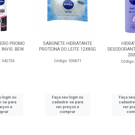
AERO PROMO
SABONETE HIDRATANTE
HIDRA
 INVIS. BEW
PROTEINA DO LEITE 12X85G
DESODORANT
20
: 342726
Código: 330671
Código:
 login ou
Faça seu login ou
Faça seu
e-se para
cadastre-se para
cadastre
reços e
ver preços e
ver pr
prar
comprar
com