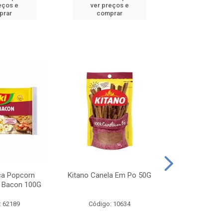
eços e
ver preços e
ver pr
prar
comprar
comp
ca Popcorn
Kitano Canela Em Po 50G
FAROFA DE
 Bacon 100G
BACON YO
: 62189
Código: 10634
Código: