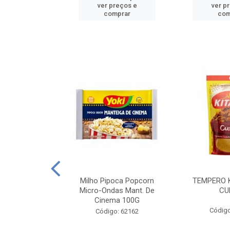
reços e
ver preços e
ver p
mprar
comprar
com
E MANDIOCA
Milho Pipoca Popcorn
TEMPERO 
 TRADICIONAL
Micro-Ondas Mant. De
CU
I 200G
Cinema 100G
Código
: 428198
Código: 62162