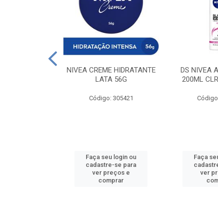
 DESODORANTE
NIVEA CREME HIDRATANTE
DS NIVEA 
H ACTIVE 90ML
LATA 56G
200ML CLR
: 427831
Código: 305421
Código
u login ou
Faça seu login ou
Faça seu
e-se para
cadastre-se para
cadastr
reços e
ver preços e
ver p
mprar
comprar
com