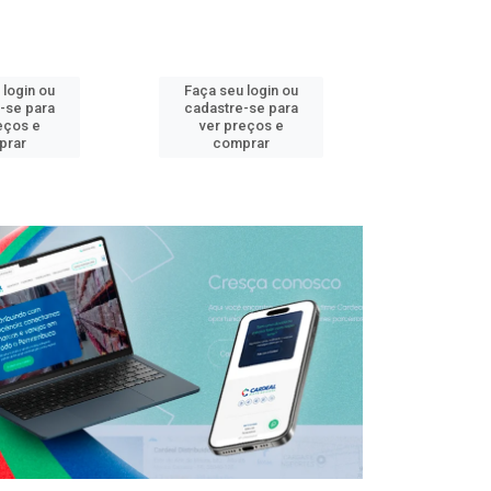
 login ou
Faça seu login ou
Faça seu 
-se para
cadastre-se para
cadastre
eços e
ver preços e
ver pr
prar
comprar
comp