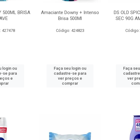
 500ML BRISA
Amaciante Downy + Intenso
DS OLD SPI
AVE
Brisa 500Ml
SEC 90G A
: 427478
Código: 424823
Código:
 login ou
Faça seu login ou
Faça seu
e-se para
cadastre-se para
cadastre
reços e
ver preços e
ver pr
prar
comprar
com