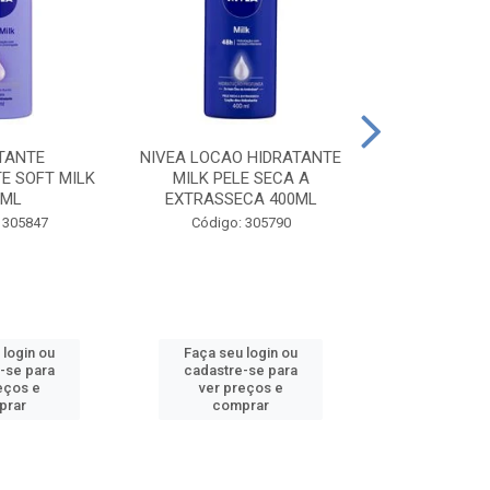
TANTE
NIVEA LOCAO HIDRATANTE
NIVEA LOCAO
E SOFT MILK
MILK PELE SECA A
MILK PEL
0ML
EXTRASSECA 400ML
EXTRASSE
 305847
Código: 305790
Código:
 login ou
Faça seu login ou
Faça seu 
-se para
cadastre-se para
cadastre
eços e
ver preços e
ver pr
prar
comprar
comp