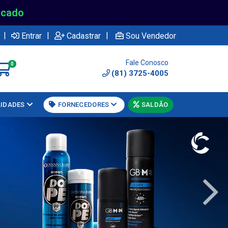
rcado
|
|
|
Entrar
Cadastrar
Sou Vendedor
Fale Conosco
0
(81) 3725-4005
LIDADES
FORNECEDORES
SALDÃO