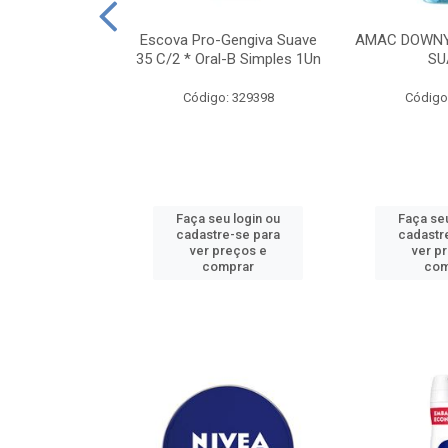
TES ALWAYS
Escova Pro-Gengiva Suave
AMAC DOWNY
AMANHO M, 8
35 C/2 * Oral-B Simples 1Un
SU
DADES
Código: 329398
Código
: 188689
u login ou
Faça seu login ou
Faça seu
e-se para
cadastre-se para
cadastr
reços e
ver preços e
ver p
mprar
comprar
com