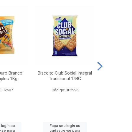
Ouro Branco
Biscoito Club Social Integral
BISCOITO OR
mples 1Kg
Tradicional 144G
MONDELEZ S
 332607
Código: 302996
Código:
 login ou
Faça seu login ou
Faça seu 
-se para
cadastre-se para
cadastre