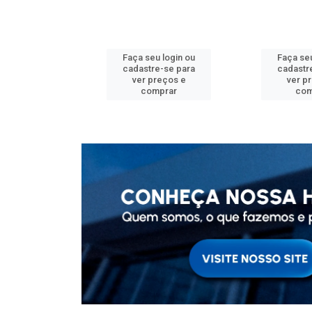
u login ou
Faça seu login ou
Faça seu
e-se para
cadastre-se para
cadastr
reços e
ver preços e
ver p
mprar
comprar
com