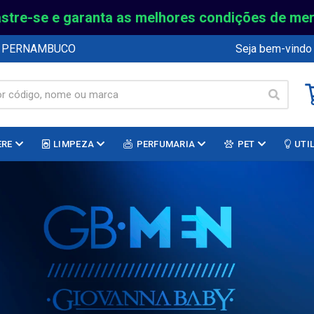
stre-se e garanta as melhores condições de me
E PERNAMBUCO
Seja bem-vindo
ERE
LIMPEZA
PERFUMARIA
PET
UTI