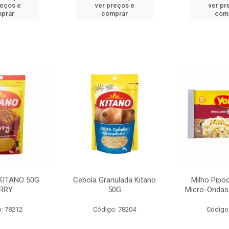
reços e
ver preços e
ver pr
prar
comprar
com
KITANO 50G
Cebola Granulada Kitano
Milho Pipo
RRY
50G
Micro-Ondas
: 78212
Código: 78204
Código