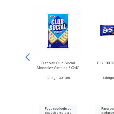
e Royal Simples
Biscoito Club Social
BIS 100.8
00G
Mondelez Simples 6X24G
: 190217
Código: 302988
Código
u login ou
Faça seu login ou
Faça seu
e-se para
cadastre-se para
cadastr