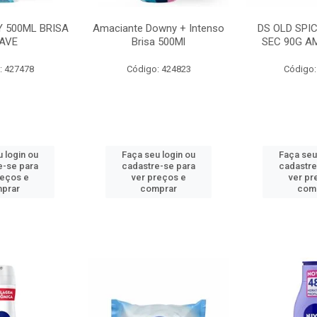
 500ML BRISA
Amaciante Downy + Intenso
DS OLD SPI
AVE
Brisa 500Ml
SEC 90G A
: 427478
Código: 424823
Código:
 login ou
Faça seu login ou
Faça seu
e-se para
cadastre-se para
cadastre
reços e
ver preços e
ver pr
prar
comprar
com