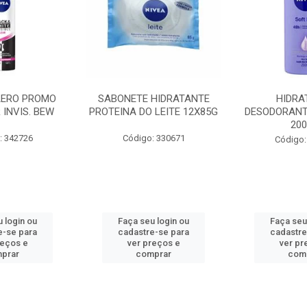
AERO PROMO
SABONETE HIDRATANTE
HIDRA
 INVIS. BEW
PROTEINA DO LEITE 12X85G
DESODORANT
20
: 342726
Código: 330671
Código:
 login ou
Faça seu login ou
Faça seu
e-se para
cadastre-se para
cadastre
reços e
ver preços e
ver pr
prar
comprar
com