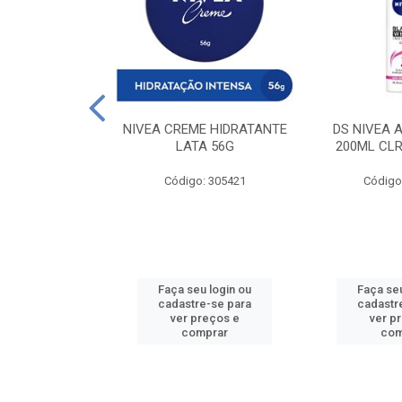
 DESODORANTE
NIVEA CREME HIDRATANTE
DS NIVEA 
H ACTIVE 90ML
LATA 56G
200ML CLR
: 427831
Código: 305421
Código
u login ou
Faça seu login ou
Faça seu
e-se para
cadastre-se para
cadastr
reços e
ver preços e
ver p
mprar
comprar
com