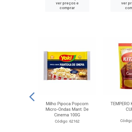
reços e
ver preços e
ver p
mprar
comprar
com
E MANDIOCA
Milho Pipoca Popcorn
TEMPERO 
 TRADICIONAL
Micro-Ondas Mant. De
CU
I 200G
Cinema 100G
Código
: 428198
Código: 62162