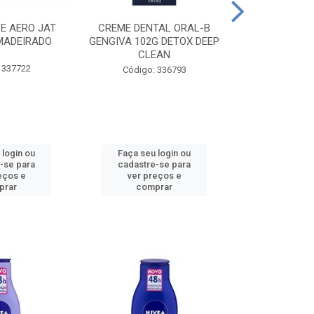
CE AERO JAT
CREME DENTAL ORAL-B
CREME DENT
MADEIRADO
GENGIVA 102G DETOX DEEP
KIDS M
CLEAN
 337722
Código:
Código: 336793
 login ou
Faça seu login ou
Faça seu 
-se para
cadastre-se para
cadastre
eços e
ver preços e
ver pr
prar
comprar
comp