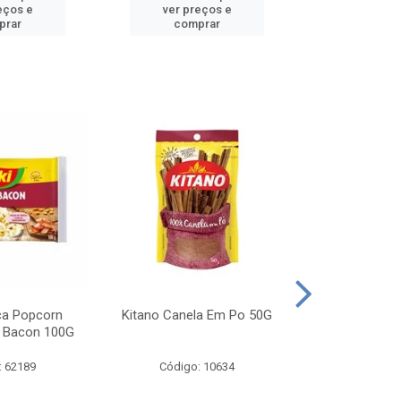
eços e
ver preços e
ver pr
prar
comprar
comp
ca Popcorn
Kitano Canela Em Po 50G
FAROFA DE
 Bacon 100G
BACON YO
: 62189
Código: 10634
Código: