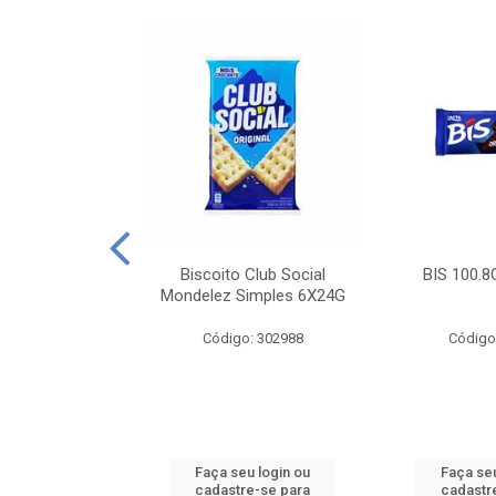
e Royal Simples
Biscoito Club Social
BIS 100.8
00G
Mondelez Simples 6X24G
: 190217
Código: 302988
Código
u login ou
Faça seu login ou
Faça seu
e-se para
cadastre-se para
cadastr