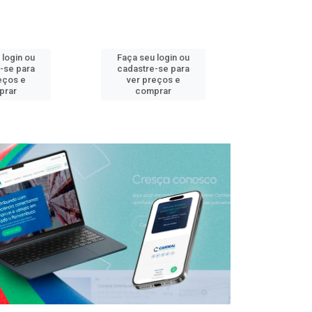
 login ou
Faça seu login ou
Faça seu 
-se para
cadastre-se para
cadastre
eços e
ver preços e
ver pr
prar
comprar
comp