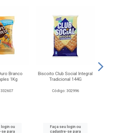
Ouro Branco
Biscoito Club Social Integral
BISCOITO OR
mples 1Kg
Tradicional 144G
MONDELEZ S
 332607
Código: 302996
Código:
 login ou
Faça seu login ou
Faça seu 
-se para
cadastre-se para
cadastre