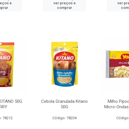
reços e
ver preços e
ver pr
prar
comprar
com
KITANO 50G
Cebola Granulada Kitano
Milho Pipo
RRY
50G
Micro-Ondas
: 78212
Código: 78204
Código