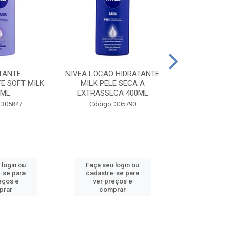
TANTE
NIVEA LOCAO HIDRATANTE
NIVEA LOCAO
E SOFT MILK
MILK PELE SECA A
MILK PEL
0ML
EXTRASSECA 400ML
EXTRASSE
 305847
Código: 305790
Código:
 login ou
Faça seu login ou
Faça seu 
-se para
cadastre-se para
cadastre
eços e
ver preços e
ver pr
prar
comprar
comp