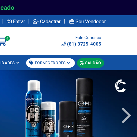
rcado
|
|
|
Entrar
Cadastrar
Sou Vendedor
Fale Conosco
0
(81) 3725-4005
LIDADES
FORNECEDORES
SALDÃO