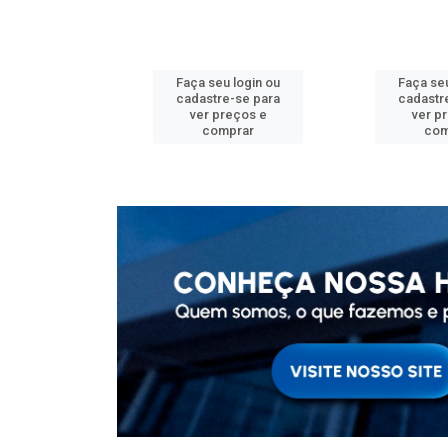
u login ou
Faça seu login ou
Faça seu
e-se para
cadastre-se para
cadastr
reços e
ver preços e
ver p
mprar
comprar
com