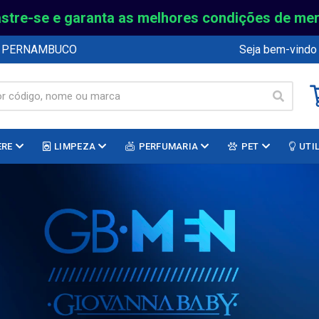
stre-se e garanta as melhores condições de me
E PERNAMBUCO
Seja bem-vindo
ERE
LIMPEZA
PERFUMARIA
PET
UTI