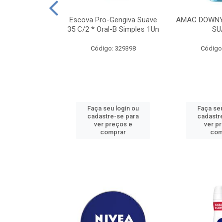
TES ALWAYS
Escova Pro-Gengiva Suave
AMAC DOWNY
AMANHO M, 8
35 C/2 * Oral-B Simples 1Un
SU
DADES
Código: 329398
Código
: 188689
u login ou
Faça seu login ou
Faça seu
e-se para
cadastre-se para
cadastr
reços e
ver preços e
ver p
mprar
comprar
com