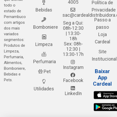
4005
Política de
todo o
Bebidas
Privacidade
estado de
sac@cardealdistribuidora
Pernambuco
Passo a
com artigos
Seg a Qui:
Bomboniere
passo
08h-12:30
dos mais
| 13:30-
variados
Loja
18h
segmentos:
Cardeal
Sex: 08h-
Limpeza
Produtos de
12:30 |
Limpeza,
Site
13:30-17h
Perfumaria,
Institucional
Perfumaria
Alimentos,
Instagram
Bomboniere,
Baixar
Pet
Bebidas e
App
Pets.
Facebook
Cardeal
Utilidades
LinkedIn