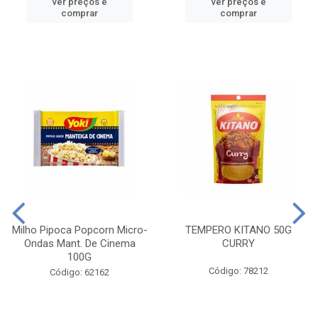
ver preços e
ver preços e
comprar
comprar
Milho Pipoca Popcorn Micro-
TEMPERO KITANO 50G
Ondas Mant. De Cinema
CURRY
100G
Código: 78212
Código: 62162