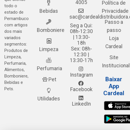
4005
Política de
todo o
Bebidas
Privacidade
estado de
sac@cardealdistribuidora
Pernambuco
Passo a
com artigos
Seg a Qui:
Bomboniere
passo
08h-12:30
dos mais
| 13:30-
variados
Loja
18h
segmentos:
Cardeal
Sex: 08h-
Limpeza
Produtos de
12:30 |
Limpeza,
Site
13:30-17h
Perfumaria,
Institucional
Perfumaria
Alimentos,
Instagram
Bomboniere,
Baixar
Pet
Bebidas e
App
Pets.
Facebook
Cardeal
Utilidades
LinkedIn