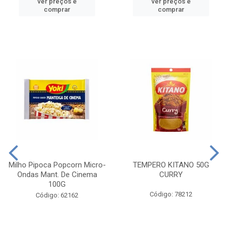
ver preços e
ver preços e
comprar
comprar
Milho Pipoca Popcorn Micro-
TEMPERO KITANO 50G
Ondas Mant. De Cinema
CURRY
100G
Código: 78212
Código: 62162