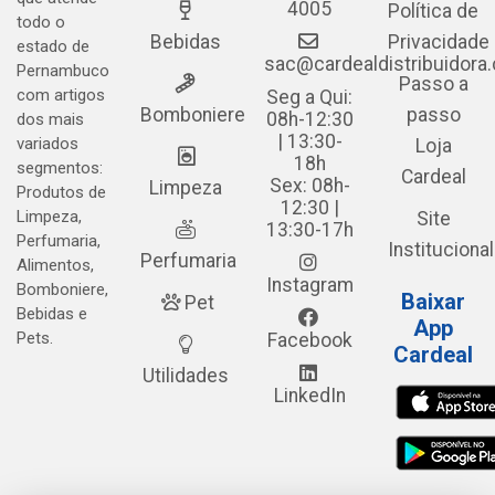
4005
Política de
todo o
Bebidas
Privacidade
estado de
sac@cardealdistribuidora
Pernambuco
Passo a
com artigos
Seg a Qui:
Bomboniere
passo
08h-12:30
dos mais
| 13:30-
variados
Loja
18h
segmentos:
Cardeal
Sex: 08h-
Limpeza
Produtos de
12:30 |
Limpeza,
Site
13:30-17h
Perfumaria,
Institucional
Perfumaria
Alimentos,
Instagram
Bomboniere,
Baixar
Pet
Bebidas e
App
Pets.
Facebook
Cardeal
Utilidades
LinkedIn